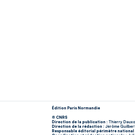
Édition Paris Normandie
© CNRS
Direction de la publication :
Thierry Dauxo
Direction de la rédaction :
Jérôme Guilber
Responsable éditorial périmètre national 