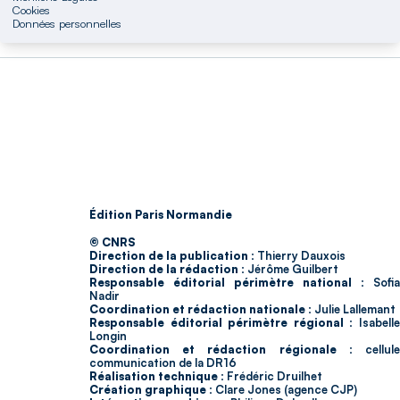
Cookies
Données personnelles
Édition Paris Normandie
© CNRS
Direction de la publication :
Thierry Dauxois
Direction de la rédaction :
Jérôme Guilbert
Responsable éditorial périmètre national :
Sofia
Nadir
Coordination et rédaction nationale :
Julie Lallemant
Responsable éditorial périmètre régional :
Isabell
Longin
Coordination et rédaction régionale :
cellul
communication de la DR16
Réalisation technique :
Frédéric Druilhet
Création graphique :
Clare Jones (agence CJP)