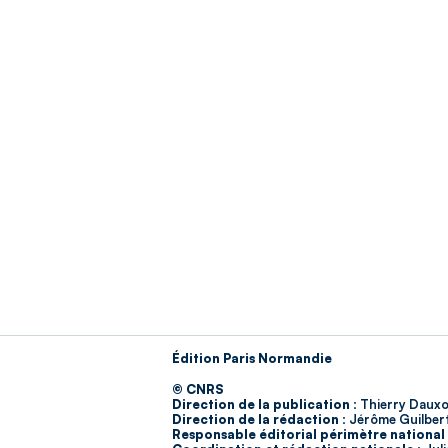
Édition Paris Normandie
© CNRS
Direction de la publication :
Thierry Dauxo
Direction de la rédaction :
Jérôme Guilber
Responsable éditorial périmètre national 