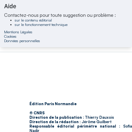
Aide
Contactez-nous pour toute suggestion ou problème :
sur le contenu éditorial
sur le fonctionnement technique
Mentions Légales
Cookies
Données personnelles
Édition Paris Normandie
© CNRS
Direction de la publication :
Thierry Dauxois
Direction de la rédaction :
Jérôme Guilbert
Responsable éditorial périmètre national :
Sofia
Nadir