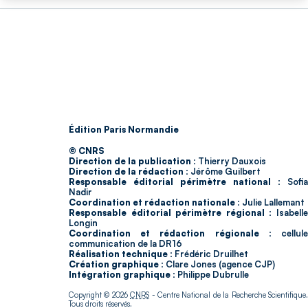
Édition Paris Normandie
© CNRS
Direction de la publication :
Thierry Dauxois
Direction de la rédaction :
Jérôme Guilbert
Responsable éditorial périmètre national :
Sofia
Nadir
Coordination et rédaction nationale :
Julie Lallemant
Responsable éditorial périmètre régional :
Isabell
Longin
Coordination et rédaction régionale :
cellul
communication de la DR16
Réalisation technique :
Frédéric Druilhet
Création graphique :
Clare Jones (agence CJP)
Intégration graphique :
Philippe Dubrulle
Copyright © 2026
CNRS
- Centre National de la Recherche Scientifique
Tous droits réservés.