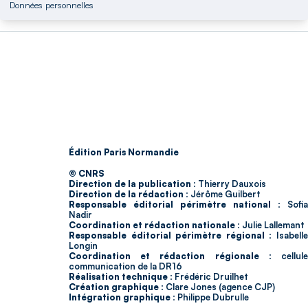
Données personnelles
Édition Paris Normandie
© CNRS
Direction de la publication :
Thierry Dauxois
Direction de la rédaction :
Jérôme Guilbert
Responsable éditorial périmètre national :
Sofia
Nadir
Coordination et rédaction nationale :
Julie Lallemant
Responsable éditorial périmètre régional :
Isabell
Longin
Coordination et rédaction régionale :
cellul
communication de la DR16
Réalisation technique :
Frédéric Druilhet
Création graphique :
Clare Jones (agence CJP)
Intégration graphique :
Philippe Dubrulle