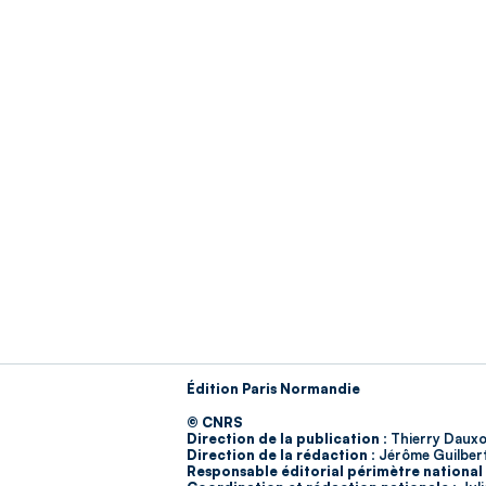
Édition Paris Normandie
© CNRS
Direction de la publication :
Thierry Dauxo
Direction de la rédaction :
Jérôme Guilber
Responsable éditorial périmètre national 