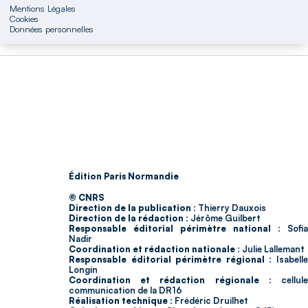
Mentions Légales
Cookies
Données personnelles
Édition Paris Normandie
© CNRS
Direction de la publication :
Thierry Dauxois
Direction de la rédaction :
Jérôme Guilbert
Responsable éditorial périmètre national :
Sofia
Nadir
Coordination et rédaction nationale :
Julie Lallemant
Responsable éditorial périmètre régional :
Isabell
Longin
Coordination et rédaction régionale :
cellul
communication de la DR16
Réalisation technique :
Frédéric Druilhet