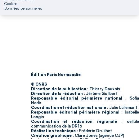
Cookies
Données personnelles
Édition Paris Normandie
© CNRS
Direction de la publication :
Thierry Dauxois
Direction de la rédaction :
Jérôme Guilbert
Responsable éditorial périmètre national :
Sofia
Nadir
Coordination et rédaction nationale :
Julie Lallemant
Responsable éditorial périmètre régional :
Isabell
Longin
Coordination et rédaction régionale :
cellul
communication de la DR16
Réalisation technique :
Frédéric Druilhet
Création graphique :
Clare Jones (agence CJP)