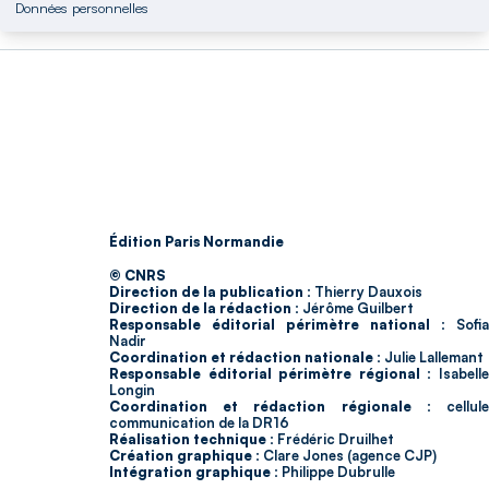
Données personnelles
Édition Paris Normandie
© CNRS
Direction de la publication :
Thierry Dauxois
Direction de la rédaction :
Jérôme Guilbert
Responsable éditorial périmètre national :
Sofia
Nadir
Coordination et rédaction nationale :
Julie Lallemant
Responsable éditorial périmètre régional :
Isabell
Longin
Coordination et rédaction régionale :
cellul
communication de la DR16
Réalisation technique :
Frédéric Druilhet
Création graphique :
Clare Jones (agence CJP)
Intégration graphique :
Philippe Dubrulle