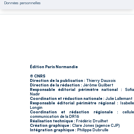
Données personnelles
Édition Paris Normandie
© CNRS
Direction de la publication :
Thierry Dauxois
Direction de la rédaction :
Jérôme Guilbert
Responsable éditorial périmètre national :
Sofia
Nadir
Coordination et rédaction nationale :
Julie Lallemant
Responsable éditorial périmètre régional :
Isabell
Longin
Coordination et rédaction régionale :
cellul
communication de la DR16
Réalisation technique :
Frédéric Druilhet
Création graphique :
Clare Jones (agence CJP)
Intégration graphique :
Philippe Dubrulle