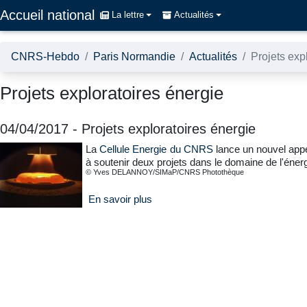
Accédez directement au contenu de la page
Accueil national
La lettre
Actualités
CNRS-Hebdo
Paris Normandie
Actualités
Projets exp
Projets exploratoires énergie
04/04/2017
-
Projets exploratoires énergie
La
Cellule Energie du CNRS
lance un nouvel appe
à soutenir deux projets dans le domaine de l'énerg
© Yves DELANNOY/SIMaP/CNRS Photothèque
En savoir plus