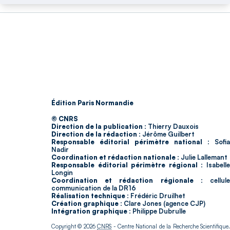
Édition Paris Normandie
© CNRS
Direction de la publication :
Thierry Dauxois
Direction de la rédaction :
Jérôme Guilbert
Responsable éditorial périmètre national :
Sofia
Nadir
Coordination et rédaction nationale :
Julie Lallemant
Responsable éditorial périmètre régional :
Isabell
Longin
Coordination et rédaction régionale :
cellul
communication de la DR16
Réalisation technique :
Frédéric Druilhet
Création graphique :
Clare Jones (agence CJP)
Intégration graphique :
Philippe Dubrulle
Copyright © 2026
CNRS
- Centre National de la Recherche Scientifique