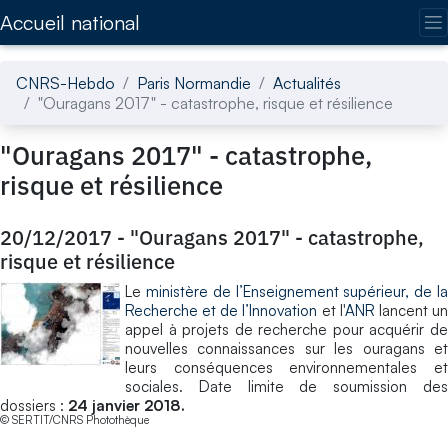
Accédez directement au contenu de la page
Accueil national
CNRS-Hebdo
Paris Normandie
Actualités
"Ouragans 2017" - catastrophe, risque et résilience
"Ouragans 2017" - catastrophe,
risque et résilience
20/12/2017
-
"Ouragans 2017" - catastrophe,
risque et résilience
Le
ministère de l’Enseignement supérieur, de l
Recherche et de l’Innovation
et l'
ANR
lancent u
appel à projets de recherche pour acquérir de
nouvelles connaissances sur les ouragans et
leurs conséquences environnementales et
sociales. Date limite de soumission des
dossiers :
24 janvier 2018.
© SERTIT/CNRS Photothèque