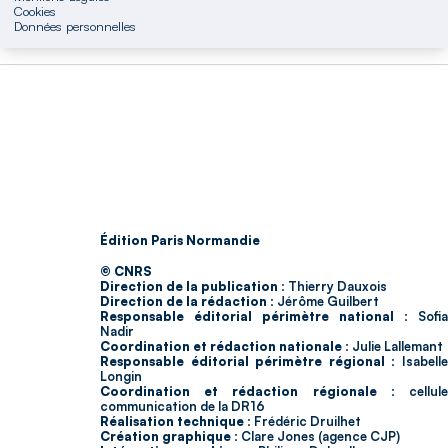
Cookies
Données personnelles
Édition Paris Normandie
© CNRS
Direction de la publication :
Thierry Dauxois
Direction de la rédaction :
Jérôme Guilbert
Responsable éditorial périmètre national :
Sofia
Nadir
Coordination et rédaction nationale :
Julie Lallemant
Responsable éditorial périmètre régional :
Isabell
Longin
Coordination et rédaction régionale :
cellul
communication de la DR16
Réalisation technique :
Frédéric Druilhet
Création graphique :
Clare Jones (agence CJP)