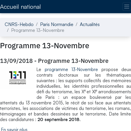
Accédez directement au contenu de la page
Accueil national
CNRS-Hebdo
Paris Normandie
Actualités
Programme 13-Novembre
Programme 13-Novembre
13/09/2018
-
Programme 13-Novembre
Le
programme 13-Novembre
propose deux
contrats doctoraux sur les thématiques
suivantes : les supports collectifs des mémoires
individuelles, les identités professionnelles au
e
e
défi du terrorisme, les X
et XI
arrondissement
de Paris : un espace bouleversé par les
attentats du 13 novembre 2015, le récit de soi face aux attentats
terroristes, les associations de victimes du terrorisme, les romans,
témoignages et bandes dessinées sur le terrorisme. Date limite
des candidatures :
20 septembre 2018
.
En savoir plus