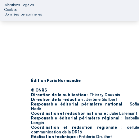
Mentions Légales
Cookies
Données personnelles
Édition Paris Normandie
© CNRS
Direction de la publication :
Thierry Dauxois
Direction de la rédaction :
Jérôme Guilbert
Responsable éditorial périmètre national :
Sofia
Nadir
Coordination et rédaction nationale :
Julie Lallemant
Responsable éditorial périmètre régional :
Isabell
Longin
Coordination et rédaction régionale :
cellul
communication de la DR16
Réalisation technique :
Frédéric Druilhet