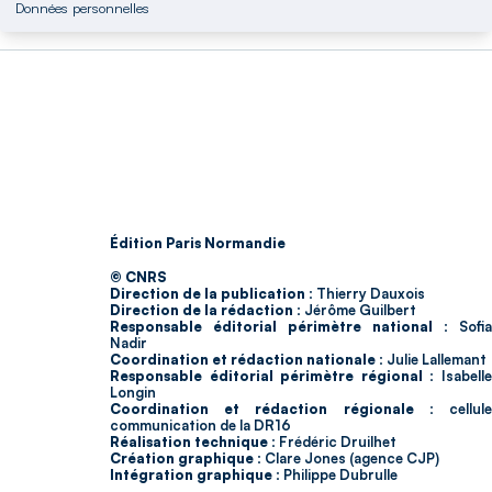
Données personnelles
Édition Paris Normandie
© CNRS
Direction de la publication :
Thierry Dauxois
Direction de la rédaction :
Jérôme Guilbert
Responsable éditorial périmètre national :
Sofia
Nadir
Coordination et rédaction nationale :
Julie Lallemant
Responsable éditorial périmètre régional :
Isabell
Longin
Coordination et rédaction régionale :
cellul
communication de la DR16
Réalisation technique :
Frédéric Druilhet
Création graphique :
Clare Jones (agence CJP)
Intégration graphique :
Philippe Dubrulle