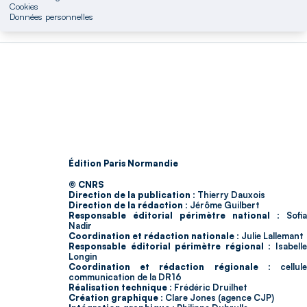
Cookies
Données personnelles
Édition Paris Normandie
© CNRS
Direction de la publication :
Thierry Dauxois
Direction de la rédaction :
Jérôme Guilbert
Responsable éditorial périmètre national :
Sofia
Nadir
Coordination et rédaction nationale :
Julie Lallemant
Responsable éditorial périmètre régional :
Isabell
Longin
Coordination et rédaction régionale :
cellul
communication de la DR16
Réalisation technique :
Frédéric Druilhet
Création graphique :
Clare Jones (agence CJP)