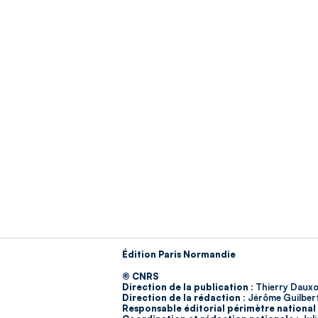
Édition Paris Normandie
© CNRS
Direction de la publication :
Thierry Dauxo
Direction de la rédaction :
Jérôme Guilber
Responsable éditorial périmètre national 