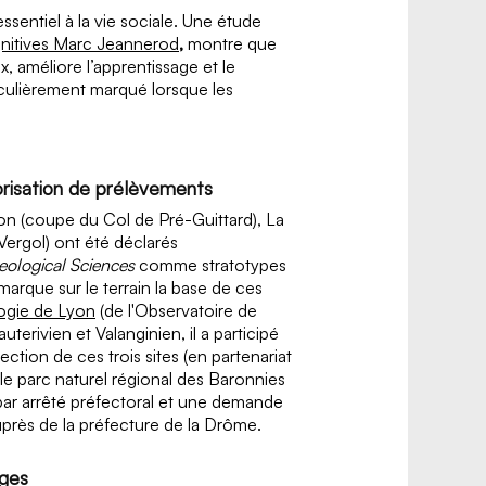
sentiel à la vie sociale. Une étude
gnitives Marc Jeannerod
,
montre que
 améliore l’apprentissage et le
iculièrement marqué lorsque les
orisation de prélèvements
n (coupe du Col de Pré-Guittard), La
ergol) ont été déclarés
eological Sciences
comme stratotypes
marque sur le terrain la base de ces
ogie de Lyon
(de l'Observatoire de
terivien et Valanginien, il a participé
ction de ces trois sites (en partenariat
e parc naturel régional des Baronnies
ar arrêté préfectoral et une demande
auprès de la préfecture de la Drôme.
ages