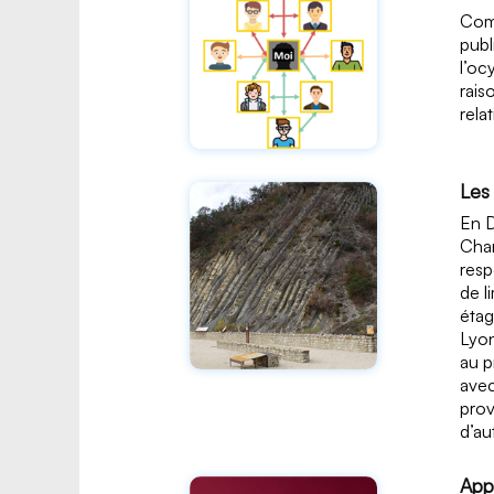
Comp
publ
l’oc
rais
rela
Les
En D
Char
resp
de l
étag
Lyon
au p
avec
prov
d’au
App