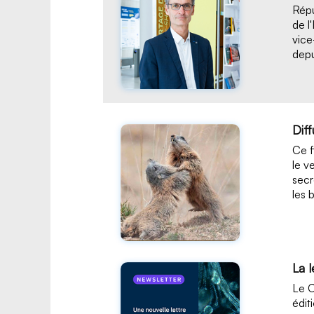
Répu
de l
vice
depu
Dif
Ce f
le v
secr
les 
La 
Le C
édit