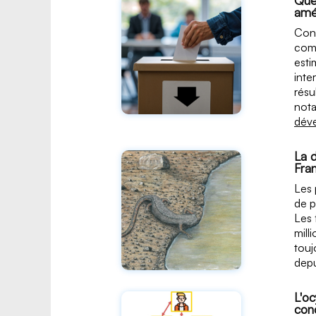
amé
Cons
comp
esti
inte
résu
not
déve
La 
Fran
Les 
de p
Les 
mill
touj
depu
L'o
con