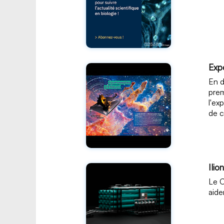
Expo
En d
prem
l'ex
de c
Ilio
Le C
aide