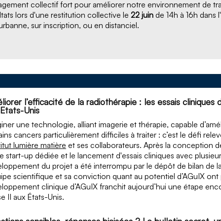
gement collectif fort pour améliorer notre environnement de trava
ltats lors d'une restitution collective le
22 juin
de 14h à 16h dans l
eurbanne, sur inscription, ou en distanciel.
iorer l’efficacité de la radiothérapie : les essais cliniqu
 Etats-Unis
iner une technologie, alliant imagerie et thérapie, capable d’améli
ains cancers particulièrement difficiles à traiter : c’est le défi re
titut lumière matière
et ses collaborateurs. Après la conception d
e start-up dédiée et le lancement d'essais cliniques avec plusieurs
loppement du projet a été interrompu par le dépôt de bilan de la
uipe scientifique et sa conviction quant au potentiel d’AGuIX ont
loppement clinique d’AGuIX franchit aujourd’hui une étape enco
e II aux États-Unis.
stions sensibles, réponses biaisées ? Le bulletin secret,