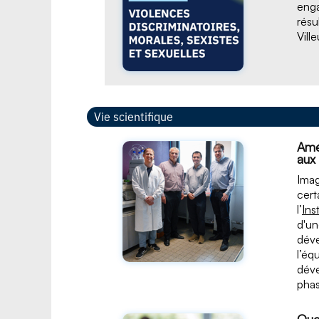
enga
résu
Vill
Vie scientifique
Amél
aux
Imag
cert
l’
Ins
d'un
déve
l’éq
déve
phas
Que