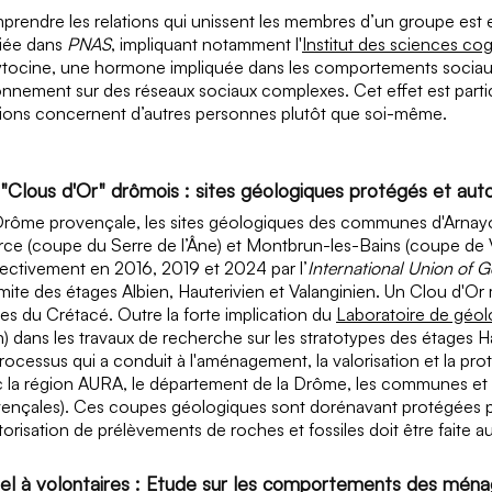
rendre les relations qui unissent les membres d’un groupe est es
iée dans
PNAS
, impliquant notamment l'
Institut des sciences co
ytocine, une hormone impliquée dans les comportements sociaux,
onnement sur des réseaux sociaux complexes. Cet effet est part
tions concernent d’autres personnes plutôt que soi-même.
 "Clous d'Or" drômois : sites géologiques protégés et aut
rôme provençale, les sites géologiques des communes d'Arnayo
ce (coupe du Serre de l’Âne) et Montbrun-les-Bains (coupe de V
ectivement en 2016, 2019 et 2024 par l’
International Union of G
imite des étages Albien, Hauterivien et Valanginien. Un Clou d'Or 
es du Crétacé. Outre la forte implication du
Laboratoire de géol
) dans les travaux de recherche sur les stratotypes des étages Hau
rocessus qui a conduit à l'aménagement, la valorisation et la prote
 la région AURA, le département de la Drôme, les communes et l
ençales). Ces coupes géologiques sont dorénavant protégées p
torisation de prélèvements de roches et fossiles doit être faite 
el à volontaires : Etude sur les comportements des mén