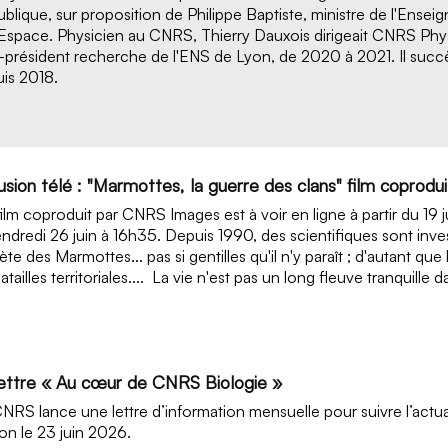
blique, sur proposition de Philippe Baptiste, ministre de l'Ense
'Espace. Physicien au CNRS, Thierry Dauxois dirigeait CNRS Physi
-président recherche de l'ENS de Lyon, de 2020 à 2021. Il suc
is 2018.
fusion télé : "Marmottes, la guerre des clans" film copro
ilm coproduit par CNRS Images est à voir en ligne à partir du 19 juin
endredi 26 juin à 16h35. Depuis 1990, des scientifiques sont inves
ète des Marmottes... pas si gentilles qu'il n'y paraît ; d'autant 
batailles territoriales.... La vie n'est pas un long fleuve tranquille 
lettre « Au cœur de CNRS Biologie »
NRS lance une lettre d’information mensuelle pour suivre l’actual
ion le 23 juin 2026.