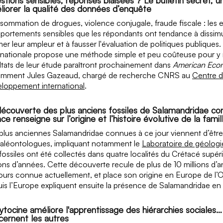
liorer la qualité des données d’enquête
ommation de drogues, violence conjugale, fraude fiscale : les 
ortements sensibles que les répondants ont tendance à dissimul
mer leur ampleur et à fausser l'évaluation de politiques publique
rnationale propose une méthode simple et peu coûteuse pour y re
ltats de leur étude paraîtront prochainement dans
American Econ
amment
Jules Gazeaud, chargé de recherche CNRS au
Centre d
loppement international
.
découverte des plus anciens fossiles de Salamandridae co
ce renseigne sur l’origine et l’histoire évolutive de la famil
plus anciennes Salamandridae connues à ce jour viennent d’être 
aléontologues, impliquant notamment le
Laboratoire de géolog
fossiles ont été collectés dans quatre localités du Crétacé supé
ions d’années. Cette découverte recule de plus de 10 millions d’an
ours connue actuellement, et place son origine en Europe de l’
is l’Europe expliquent ensuite la présence de Salamandridae en
cytocine améliore l'apprentissage des hiérarchies sociales
cernent les autres