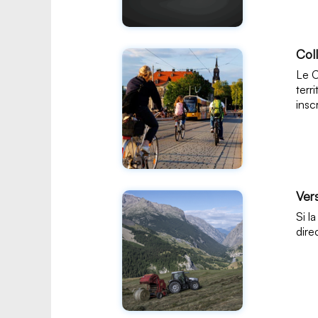
Coll
Le C
terr
inscr
Ver
Si l
dire