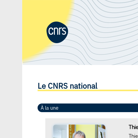
Le CNRS national
À la une
Thi
Thie