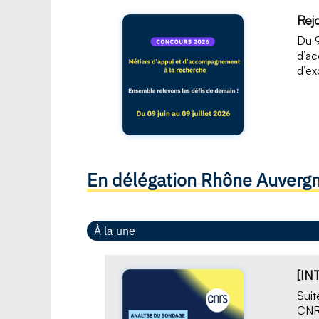
Rej
Du 9
d’ac
d’ex
En délégation Rhône Auverg
À la une
[IN
Suit
CNRS