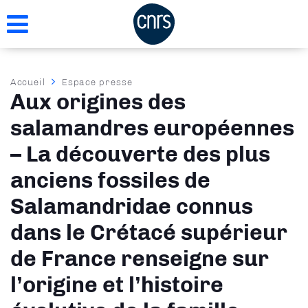
Aller
au
contenu
principal
Fil
Accueil
Espace presse
Aux origines des
d'Ariane
salamandres européennes
– La découverte des plus
anciens fossiles de
Salamandridae connus
dans le Crétacé supérieur
de France renseigne sur
l’origine et l’histoire