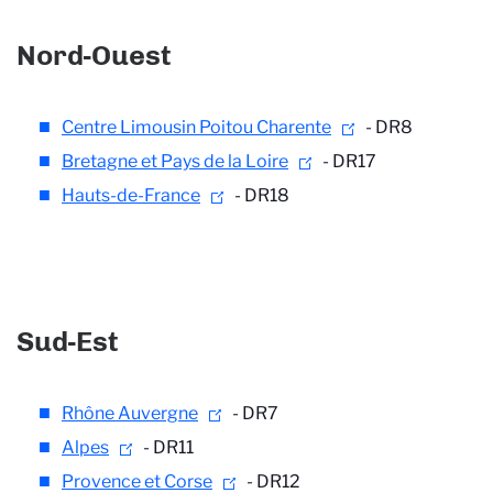
Nord-Ouest
Centre Limousin Poitou Charente
- DR8
Bretagne et Pays de la Loire
- DR17
Hauts-de-France
- DR18
Sud-Est
Rhône Auvergne
- DR7
Alpes
- DR11
Provence et Corse
- DR12