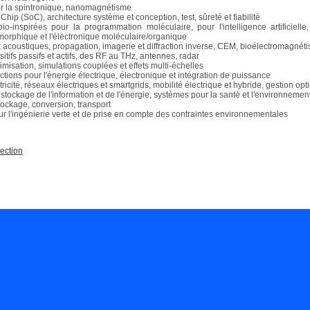
r la spintronique, nanomagnétisme
Chip (SoC), architecture système et conception, test, sûreté et fiabilité
o-inspirées pour la programmation moléculaire, pour l'intelligence artificielle
morphique et l'électronique moléculaire/organique
acoustiques, propagation, imagerie et diffraction inverse, CEM, bioélectromagnéti
sitifs passifs et actifs, des RF au THz, antennes, radar
imisation, simulations couplées et effets multi-échelles
ctions pour l'énergie électrique, électronique et intégration de puissance
tricité, réseaux électriques et smartgrids, mobilité électrique et hybride, gestion opt
 stockage de l'information et de l'énergie, systèmes pour la santé et l'environneme
tockage, conversion, transport
r l'ingénierie verte et de prise en compte des contraintes environnementales
ection