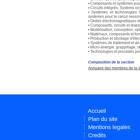
• Composants et systèmes pou
• Circuits intégrés, Systems on 
• Systèmes et technologies bi
systèmes pour le calcul neuro
• Ondes électromagnétiques et 
• Composants, circuits et dispo
• Modélisation, conception, opt
• Matériaux, composants et fon
• Production et stockage d'élec
• Systèmes de traitement et de
• Micro-énergie: grappillage, s
• Technologies et procédés pou
Composition de la section
Annuaire des membres de la s
Accueil
Plan du site
Mentions legales
Credits