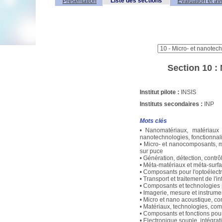
Liste des sections
Présentation
Evaluation et av
Section 10 :
Institut pilote :
INSIS
Instituts secondaires :
INP
Mots clés
• Nanomatériaux, matériaux f
nanotechnologies, fonctionnali
• Micro- et nanocomposants, m
sur puce
• Génération, détection, contr
• Méta-matériaux et méta-surf
• Composants pour l'optoélectr
• Transport et traitement de l'i
• Composants et technologies p
• Imagerie, mesure et instrum
• Micro et nano acoustique, co
• Matériaux, technologies, co
• Composants et fonctions pour 
• Electronique souple, intégra