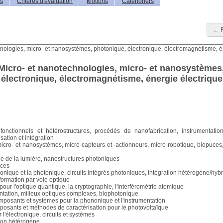
is
Critères d'évaluation
Motions
Calendriers
← R
 Micro- et nanotechnologies, micro- et nanosystèmes
électronique, électromagnétisme, énergie électrique
onctionnels et hétérostructures, procédés de nanofabrication, instrumentatio
sation et intégration
icro- et nanosystèmes, micro-capteurs et -actionneurs, micro-robotique, biopuces,
ôle de la lumière, nanostructures photoniques
aces
onique et la photonique, circuits intégrés photoniques, intégration hétérogène/hyb
nformation par voie optique
our l'optique quantique, la cryptographie, l'interférométrie atomique
entation, milieux optiques complexes, biophotonique
mposants et systèmes pour la phononique et l'instrumentation
mposants et méthodes de caractérisation pour le photovoltaïque
l'électronique, circuits et systèmes
tion hétérogène