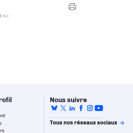
8 Ko)
ofil
Nous suivre
nt
Tous nos réseaux sociaux
s
rs