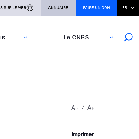
S SUR LE WEB
ANNUAIRE
FAIRE UN DON
FR
s‎
Le CNRS
A
A
-
+
Imprimer