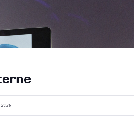
ane
terne
r 2026