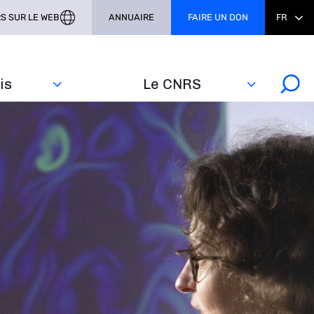
S SUR LE WEB
ANNUAIRE
FAIRE UN DON
FR
s‎
Le CNRS