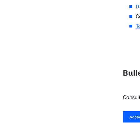
D
C
T
Bull
Consult
Accéd