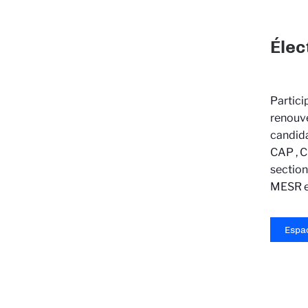
Élec
Partici
renouve
candida
CAP , C
section
MESR e
Espac