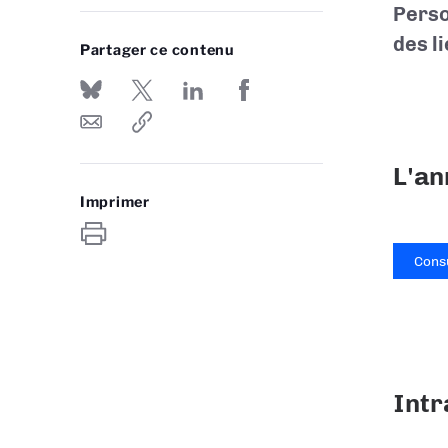
Perso
des l
Partager ce contenu
L'an
Imprimer
Cons
Intr