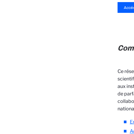
Accéd
Com’
Ce rése
scienti
aux ins
de parf
collabo
nationa
E
A