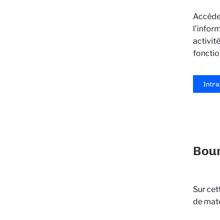
Accédez
l’infor
activit
fonctio
Intra
Bour
Sur cet
de maté