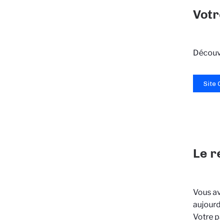
Votr
Découvr
Site 
Le r
Vous av
aujourd
Votre p