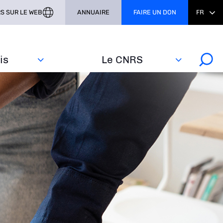
S SUR LE WEB
ANNUAIRE
FAIRE UN DON
FR
s‎
Le CNRS