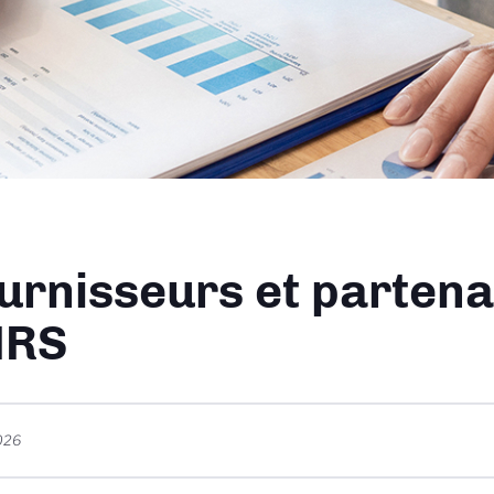
ane
urnisseurs et partena
NRS
2026