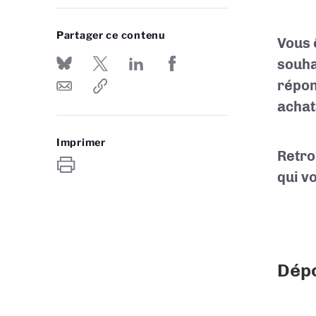
Partager ce contenu
Vous 
souha
répon
achat
Imprimer
Retro
qui v
Dépo