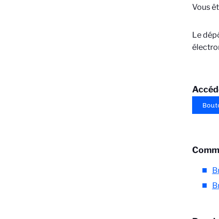
Vous êt
Le dépô
électro
Accéde
Bout
Comme
B
B