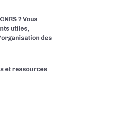
 CNRS ? Vous
ts utiles,
’organisation des
ns et ressources