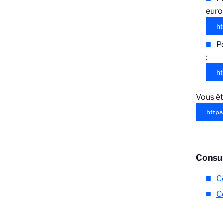
euro
ht
P
:
ht
Vous êt
http
Consul
C
C