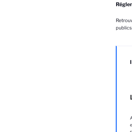
Réglem
Retrouv
publics
A
e
s