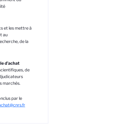
ité
s et les mettre à
et au
echerche, de la
le d’achat
cientifiques, de
djudicateurs
es marchés.
nclus par le
achat@cnrs.fr