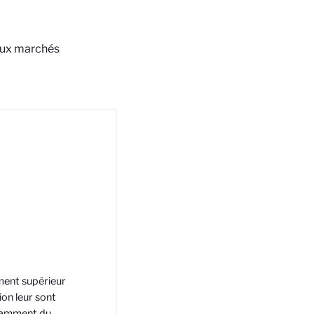
 aux marchés
ement supérieur
ion leur sont
otamment du