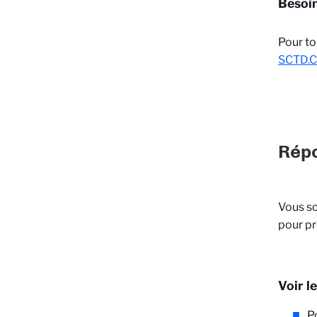
Besoin
Pour to
SCTD.C
Répo
Vous so
pour pr
Voir l
P