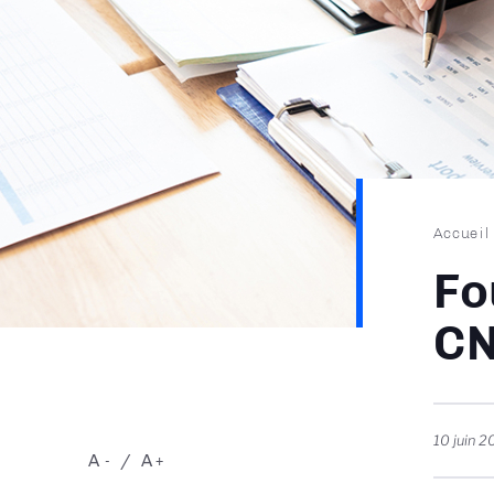
Fil
Accueil
d'Ari
Fo
C
10 juin 
A
A
-
+