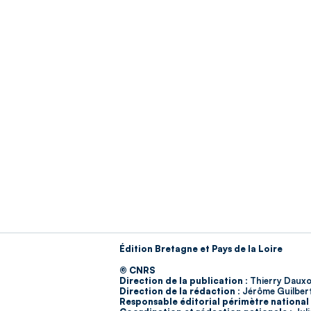
Édition Bretagne et Pays de la Loire
© CNRS
Direction de la publication :
Thierry Dauxo
Direction de la rédaction :
Jérôme Guilber
Responsable éditorial périmètre national 