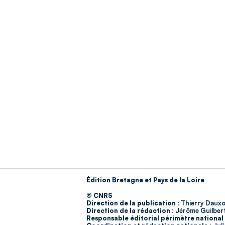
Édition Bretagne et Pays de la Loire
© CNRS
Direction de la publication :
Thierry Dauxo
Direction de la rédaction :
Jérôme Guilber
Responsable éditorial périmètre national 