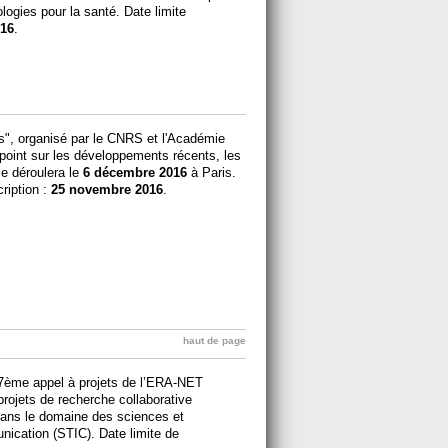
logies pour la santé. Date limite
16
.
es", organisé par le CNRS et l'Académie
e point sur les développements récents, les
se déroulera le
6 décembre 2016
à Paris.
cription :
25 novembre 2016
.
haut de page
7ème appel à projets de l’ERA-NET
rojets de recherche collaborative
 dans le domaine des sciences et
unication (STIC). Date limite de