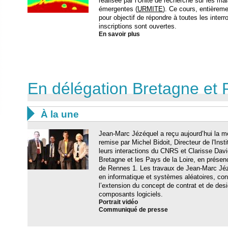
réalisée par l'Unité de recherche sur les mal
émergentes (
URMITE
). Ce cours, entièreme
pour objectif de répondre à toutes les inter
inscriptions sont ouvertes.
En savoir plus
En délégation Bretagne et 

À la une
Jean-Marc Jézéquel a reçu aujourd’hui la mé
remise par Michel Bidoit, Directeur de l'Inst
leurs interactions du CNRS et Clarisse Dav
Bretagne et les Pays de la Loire, en présenc
de Rennes 1. Les travaux de Jean-Marc Jézéq
en informatique et systèmes aléatoires, con
l’extension du concept de contrat et de de
composants logiciels.
Portrait vidéo
Communiqué de presse