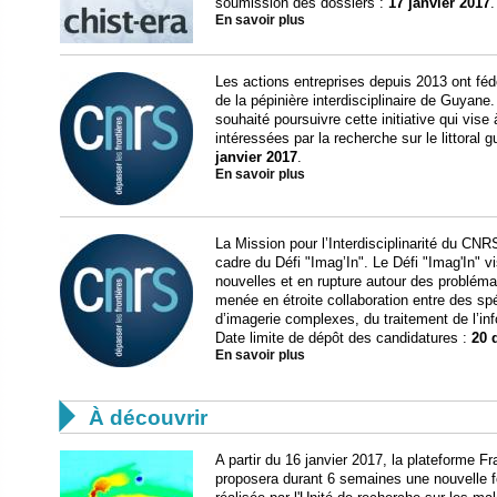
soumission des dossiers :
17 janvier 2017
.
En savoir plus
Les actions entreprises depuis 2013 ont fédé
de la pépinière interdisciplinaire de Guyane
souhaité poursuivre cette initiative qui vise 
intéressées par la recherche sur le littoral 
janvier 2017
.
En savoir plus
La Mission pour l’Interdisciplinarité du CNR
cadre du Défi "Imag’In". Le Défi "Imag'In" 
nouvelles et en rupture autour des problémat
menée en étroite collaboration entre des s
d’imagerie complexes, du traitement de l’in
Date limite de dépôt des candidatures :
20 
En savoir plus

À découvrir
A partir du 16 janvier 2017, la plateforme F
proposera durant 6 semaines une nouvelle fo