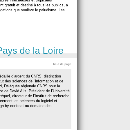
adies infectieuses et tropicales
nt gratuit et destiné à tous les publics, a
rogations que soulève le paludisme. Les
Pays de la Loire
haut de page
daille d’argent du CNRS, distinction
itut des sciences de l'information et de
id, Déléguée régionale CNRS pour la
e de David Alis, Président de l’Université
uel, directeur de l’Institut de recherche
cernent les sciences du logiciel et
sign-by-contract au domaine des