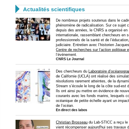

Actualités scientifiques
De nombreux projets soutenus dans le cadre
phénomène de radicalisation. Sur ce sujet 
depuis des années, le CNRS a organisé en
internationale, rassemblant chercheurs en 
professionnels de la santé et de l’éducation
judiciaire. Entretien avec l’historien Jacques
Centre de recherches sur l’action politique
l’événement.
CNRS Le Journal
Des chercheurs du
Laboratoire d’océanograp
de Californie (UCLA) ont réalisé des simula
résolutions rarement atteintes, de la dynam
Stream s’écoule le long de la côte sud-est 
Ils ont ainsi pu mettre en évidence de nou
courants avec les fonds marins, lesquels co
océanique de petite échelle ayant un impact s
de l’océan.
En direct des labos
Christian Brosseau
du Lab-STICC a reçu le 
vient récompenser aujourd'hui ses travaux de