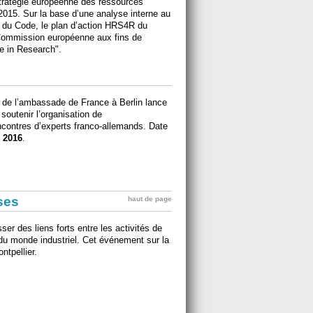
Stratégie européenne des ressources
015. Sur la base d’une analyse interne au
 du Code, le plan d’action HRS4R du
 Commission européenne aux fins de
e in Research".
e de l’ambassade de France à Berlin lance
soutenir l’organisation de
ncontres d’experts franco-allemands. Date
 2016
.
ises
haut de page
ser des liens forts entre les activités de
du monde industriel. Cet événement sur la
ntpellier.