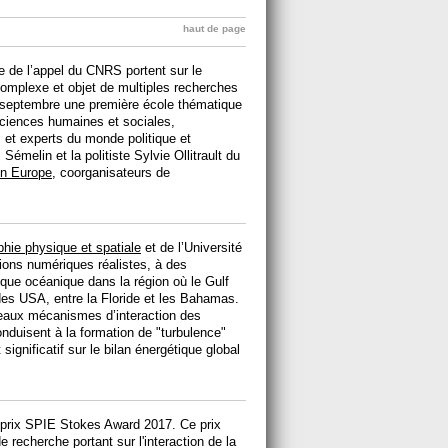
haut de page
 de l’appel du CNRS portent sur le
complexe et objet de multiples recherches
 septembre une première école thématique
sciences humaines et sociales,
, et experts du monde politique et
 Sémelin et la politiste Sylvie Ollitrault du
 en Europe
, coorganisateurs de
hie physique et spatiale
et de l’Université
tions numériques réalistes, à des
ique océanique dans la région où le Gulf
des USA, entre la Floride et les Bahamas.
veaux mécanismes d’interaction des
nduisent à la formation de "turbulence"
ignificatif sur le bilan énergétique global
prix SPIE Stokes Award 2017. Ce prix
 recherche portant sur l'interaction de la