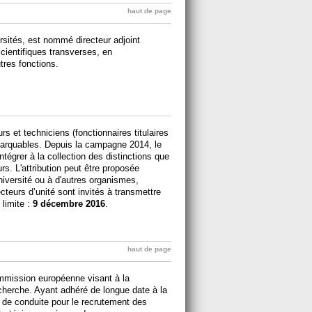
haut de page
rsités, est nommé directeur adjoint
scientifiques transverses, en
res fonctions.
rs et techniciens (fonctionnaires titulaires
marquables. Depuis la campagne 2014, le
intégrer à la collection des distinctions que
. L'attribution peut être proposée
iversité ou à d'autres organismes,
teurs d’unité sont invités à transmettre
 limite :
9 décembre 2016
.
haut de page
mmission européenne visant à la
cherche. Ayant adhéré de longue date à la
de conduite pour le recrutement des