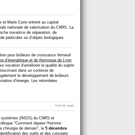
e et Marie Curie entrent au capital
filiale nationale de valorisation du CNRS. La
oche novatrice de séparation, de
 de particules ou d’objets biologiques.
tion pour brûleurs de croissance Verneuil
re d’énergétique et de thermique de Lyon
pour vocation d’améliorer la qualité du saphir
s’inscrivant dans un contexte de
galement le développement de brûleurs
mation d’énergie. Les retombées
haut de page
des systèmes (INSIS) du CNRS et
 colloque "Comment réparer l'homme
a chirurgie de demain", le
5 décembre
dentification des outils et des concepts