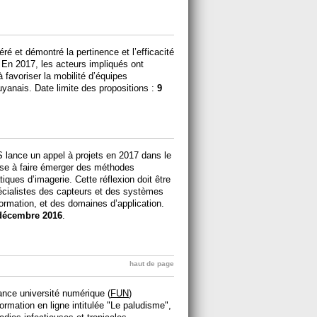
ré et démontré la pertinence et l’efficacité
. En 2017, les acteurs impliqués ont
à favoriser la mobilité d’équipes
guyanais. Date limite des propositions :
9
S lance un appel à projets en 2017 dans le
vise à faire émerger des méthodes
iques d’imagerie. Cette réflexion doit être
pécialistes des capteurs et des systèmes
formation, et des domaines d’application.
décembre 2016
.
haut de page
rance université numérique (
FUN
)
rmation en ligne intitulée "Le paludisme",