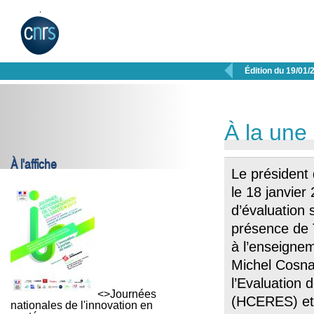

Édition du 19/01/
À la une
À l'affiche
Le président
le 18 janvier
d’évaluation 
présence de 
à l’enseignem
Michel Cosna
l’Evaluation 
<>Journées
(HCERES) et 
nationales de l'innovation en