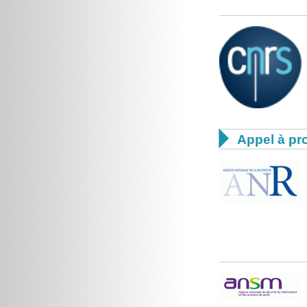

Appel à pro