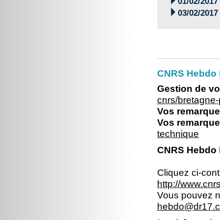

01/02/2017

03/02/2017
CNRS Hebdo Br
Gestion de vo
cnrs/bretagne
Vos remarques
Vos remarques
technique
CNRS Hebdo Br
Cliquez ci-con
http://www.cn
Vous pouvez no
hebdo@dr17.cn