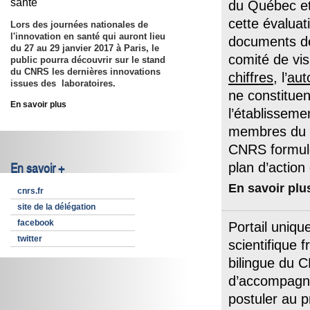
santé
du Québec et 
cette évaluat
Lors des journées nationales de
l'innovation en santé qui auront lieu
documents de 
du 27 au 29 janvier 2017 à Paris, le
comité de vis
public pourra découvrir sur le stand
du CNRS les dernières innovations
chiffres
, l’
aut
issues des laboratoires.
ne constituen
En savoir plus
l’établisseme
membres du co
CNRS formule
plan d’actio
En savoir +
En savoir plu
cnrs.fr
site de la délégation
facebook
Portail uniq
twitter
scientifique f
bilingue du 
d’accompagne
postuler au 