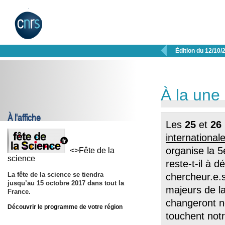

Édition du 12/10/
À la une
À l'affiche
Les
25
et
26
internationale
organise la 
<>Fête de la
science
reste-t-il à 
La fête de la science se tiendra
chercheur.e.s
jusqu’au 15 octobre 2017 dans tout la
majeurs de l
France.
changeront no
Découvrir le programme de votre région
touchent notr