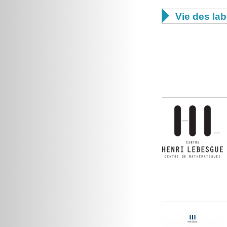

Vie des lab