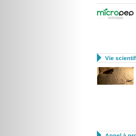

Vie scienti

Appel à pro