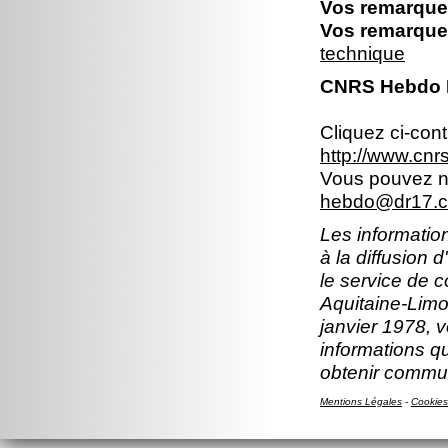
Vos remarques
Vos remarques
technique
CNRS Hebdo Br
Cliquez ci-con
http://www.cn
Vous pouvez no
hebdo@dr17.cn
Les information
à la diffusion 
le service de 
Aquitaine-Limou
janvier 1978, v
informations q
obtenir comm
Mentions Légales
-
Cookies