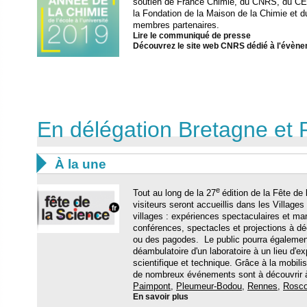
soutien de France Chimie, du CNRS, du CEA
la Fondation de la Maison de la Chimie et d
membres partenaires.
Lire le communiqué de presse
Découvrez le site web CNRS dédié à l'évèn
En délégation Bretagne et 

À la une
e
Tout au long de la 27
édition de la Fête de
visiteurs seront accueillis dans les Village
villages : expériences spectaculaires et ma
conférences, spectacles et projections à d
ou des pagodes. Le public pourra également 
déambulatoire d'un laboratoire à un lieu d'e
scientifique et technique. Grâce à la mobilis
de nombreux événements sont à découvrir
Paimpont
,
Pleumeur-Bodou
,
Rennes
,
Rosco
En savoir plus