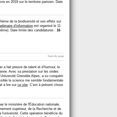
re en 2019 sur le territoire parisien. Date
.
thème de la biodiversité et ses effets sur
ebinaire d’information
est organisé le 11
-même). Date limite des candidatures :
16
haut de page
 a fait preuve de talent et d’humour, le
sanne. Avec sa prestation sur les ondes
Université Grenoble Alpes, a su conquérir
essible la science me semble fondamentale
it à lire sur
ce site
. C’est à présent chose
r le ministère de l'Éducation nationale,
gnement supérieur, de la Recherche et de
à l'université. Cette opération bénéficie du