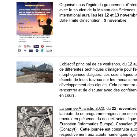
Organisé sous l'égide du groupement d'inté
avec le soutien de la Maison des Science
international
aura lieu les
12 et 13 novemb
Date limite d'inscription :
9 novembre
.
L'objectif principal de
ce workshop
, du
12 a
de différentes techniques d'imagerie pour l
morphogenèse d'algues. Les scientifiques po
récents de leurs travaux sur les mécanisme
développement des algues. Cela permettra 
rencontrer et de discuter avec des conféren
en cours.
La journée Atlanstic 2020
, du
22 novembre
lauréats de ce programme régional en scien
travaux en présence du conseil scientifique
Européen (Informatics Europe), Canadien (I
(Conacyt). Cette journée est construite au
respectivement aux atouts numériques ligéri