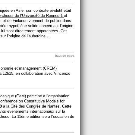
iquée en Asie, son contexte évolutif était
rcheurs de l’Université de Rennes 1
et
 et de Finlande viennent de publier dans
ière hypothèse solide concernant l’origine
 lui sont directement apparentées. Ces
 sur l’origine de l’aubergine…
haut de page
économie et management (CREM)
 à 12h15, en collaboration avec Vincenzo
canique (GeM) participe à l’organisation
ference on Constitutive Models for
9
à la Cité des Congrès de Nantes. Cette
ants évènements internationaux sur la
chouc. La 11ème édition sera l’occasion de