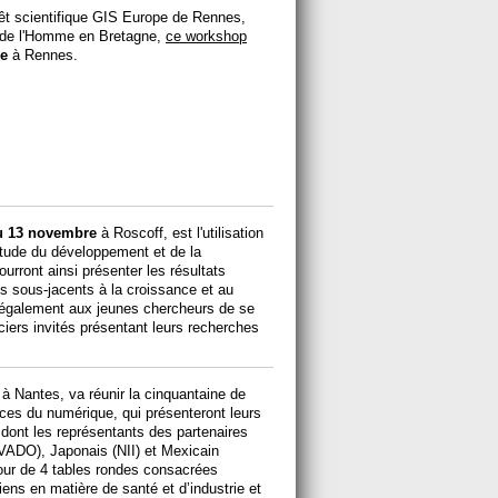
rêt scientifique GIS Europe de Rennes,
s de l'Homme en Bretagne,
ce workshop
re
à Rennes.
u 13 novembre
à Roscoff, est l'utilisation
'étude du développement et de la
urront ainsi présenter les résultats
s sous-jacents à la croissance et au
également aux jeunes chercheurs de se
ciers invités présentant leurs recherches
à Nantes, va réunir la cinquantaine de
ces du numérique, qui présenteront leurs
 dont les représentants des partenaires
VADO), Japonais (NII) et Mexicain
tour de 4 tables rondes consacrées
ens en matière de santé et d’industrie et