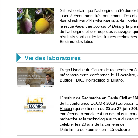
S’il est certain que l’aubergine a été domest
jusqu’à récemment très peu connu. Des
che
des Muséums d’histoire naturelle de Londres
la revue
American Journal of Botany
la prem
de l’aubergine et des espèces sauvages qui
résultats vont guider les futures recherches
En direct des labos

Vie des laboratoires
Diego Useche du Centre de recherche en 
présentera
cette conférence
le
11 octobre
,
Butticè, DIG, Politecnico di Milano.
L'Institut de Recherche en Génie Civil et Mé
de la conférence
ECCMR 2019 (European Con
Rubber)
qui se tiendra du
25 au 27 juin 201
conférence biennale est un des plus import
recherche et la technologie autour du caout
célébrer les 20 ans de la conférence.
Date limite de soumission :
15 octobre
.