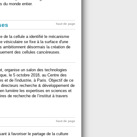
és du monde entier.
ises
haut de page
ve de la cellule a identifié le mécanisme
te vésiculaire se fixe à la surface d'une
urs ambitionnent désormais la création de
fiquement des cellules cancéreuses.
not, organise un salon des technologies
que, le 5 octobre 2018, au Centre des
s et de l'industrie, à Paris. Objectif de ce
s directeurs recherche & développement de
 en lumière les expertises en sciences et
res de recherche de l’institut à travers
haut de page
sant à favoriser le partage de la culture