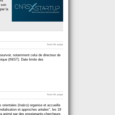
ent
s son
par la
haut de page
ourvoir, notamment celui de directeur de
chnique (INIST). Date limite des
haut de page
ns orientales (Inalco) organise et accueille
dialisation et approches aréales", les 19
era animé par des enseignants-chercheurs