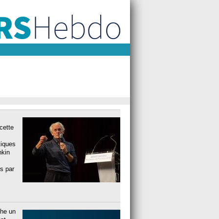
cette
tiques
hkin
s par
che un