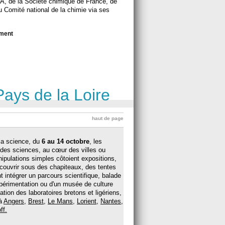
, de la Société chimique de France, de
u Comité national de la chimie via ses
ement
Pays de la Loire
haut de page
 la science, du
6 au 14 octobre
, les
s des sciences, au cœur des villes ou
nipulations simples côtoient expositions,
écouvrir sous des chapiteaux, des tentes
intégrer un parcours scientifique, balade
xpérimentation ou d'un musée de culture
ation des laboratoires bretons et ligériens,
 à
Angers,
Brest
,
Le Mans
,
Lorient
,
Nantes
,
ff.