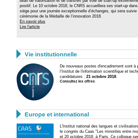
bilan de valorisation et de transfert par voie de start-up extrêmem
positif. Le 10 octobre 2018, le CNRS accueillera ses start-up dan
siège pour une journée exceptionnelle d’échanges, qui sera suivie 
cérémonie de la Médaille de l’innovation 2018.
En savoir plus
Lire l'article

Vie institutionnelle
De nouveaux postes d'encadrement sont à p
l’Institut de l'information scientifique et te
candidatures :
21 octobre 2018
.
Consultez les offres

Europe et international
L'Institut national des langues et civilisatio
le congrès du Caas "Les minorités entre mon
et 20 octobre 2018, à Paris. Ce colloque s