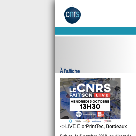
À l'affiche
<>LIVE ElorPrintTec, Bordeaux