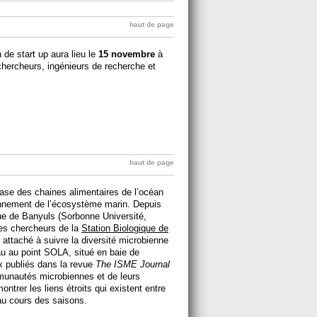
haut de page
 de start up aura lieu le
15 novembre
à
hercheurs, ingénieurs de recherche et
haut de page
ase des chaines alimentaires de l’océan
ionnement de l’écosystème marin. Depuis
ue de Banyuls (Sorbonne Université,
es chercheurs de la
Station Biologique de
attaché à suivre la diversité microbienne
au au point SOLA, situé en baie de
x publiés dans la revue
The ISME Journal
munautés microbiennes et de leurs
ntrer les liens étroits qui existent entre
au cours des saisons.