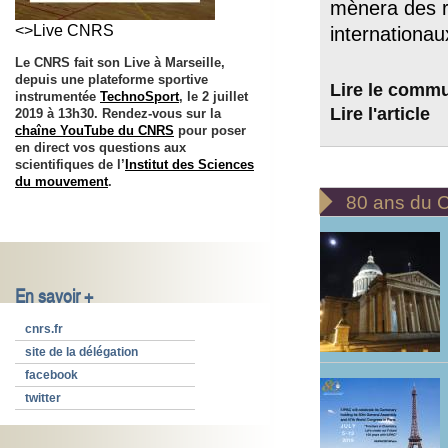
mènera des r
<>Live CNRS
internation
Le CNRS fait son Live à Marseille,
depuis une plateforme sportive
Lire le comm
instrumentée
TechnoSport
, le 2 juillet
Lire l'article
2019 à 13h30. Rendez-vous sur la
chaîne YouTube du CNRS
pour poser
en direct vos questions aux
scientifiques de l’
Institut des Sciences
du mouvement
.

80 ans du
En savoir +
cnrs.fr
site de la délégation
facebook
twitter