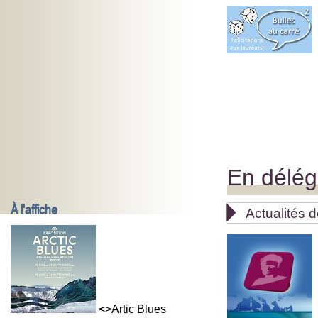
En délég
À l'affiche

Actualités d
<>Artic Blues