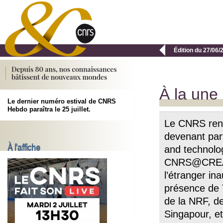

Édition du 27/06/
À la une
Le dernier numéro estival de CNRS
Hebdo paraîtra le 25 juillet.
Le CNRS renf
devenant par
À l'affiche
and technolo
CNRS@CREATE
l’étranger in
présence de 
de la NRF, d
Singapour, et