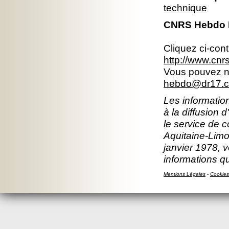
technique
CNRS Hebdo Br
Cliquez ci-con
http://www.cn
Vous pouvez no
hebdo@dr17.cn
Les information
à la diffusion 
le service de 
Aquitaine-Limou
janvier 1978, v
informations q
Mentions Légales
-
Cookies