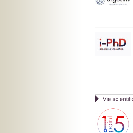

Vie scientif