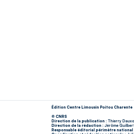
Édition Centre Limousin Poitou Charente
© CNRS
Direction de la publication :
Thierry Dauxo
Direction de la rédaction :
Jérôme Guilber
Responsable éditorial périmètre national 