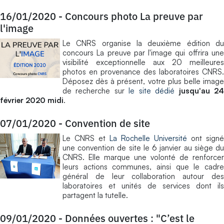
16/01/2020
-
Concours photo La preuve par
l'image
Le CNRS organise la deuxième édition du
concours La preuve par l'image qui offrira une
visibilité exceptionnelle aux 20 meilleures
photos en provenance des laboratoires CNRS.
Déposez dès à présent, votre plus belle image
de recherche sur
le site dédié
jusqu'au 2
février 2020 midi
.
07/01/2020
-
Convention de site
Le CNRS et
La Rochelle Université
ont signé
une convention de site le 6 janvier au siège du
CNRS. Elle marque une volonté de renforcer
leurs actions communes, ainsi que le cadre
général de leur collaboration autour des
laboratoires et unités de services dont ils
partagent la tutelle.
09/01/2020
-
Données ouvertes : "C’est le