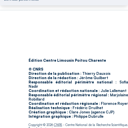
Édition Centre Limousin Poitou Charente
© CNRS
Direction de la publication :
Thierry Dauxois
Direction de la rédaction :
Jérôme Guilbert
Responsable éditorial périmètre national :
Sofia
Nadir
Coordination et rédaction nationale :
Julie Lallemant
Responsable éditorial périmètre régional :
Marjolain
Robillard
Coordination et rédaction régionale :
Florence Royer
Réalisation technique :
Frédéric Druilhet
Création graphique :
Clare Jones (agence CJP)
Intégration graphique :
Philippe Dubrulle
Copyright © 2026
CNRS
- Centre National de la Recherche Scientifique