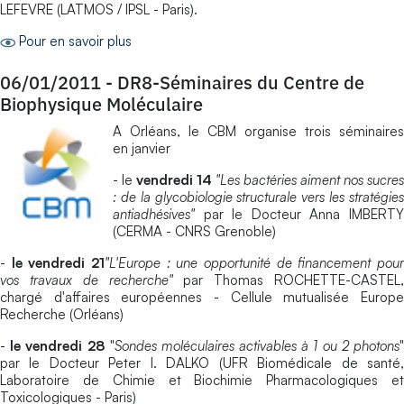
LEFEVRE (LATMOS / IPSL - Paris).
Pour en savoir plus
06/01/2011
-
DR8-Séminaires du Centre de
Biophysique Moléculaire
A Orléans, le CBM organise trois séminaires
en janvier
- le
vendredi 14
"Les bactéries aiment nos sucres
: de la glycobiologie structurale vers les stratégies
antiadhésives"
par le Docteur Anna IMBERT
(CERMA - CNRS Grenoble)
-
le vendredi 21
"L'Europe : une opportunité de financement pou
vos travaux de recherche"
par Thomas ROCHETTE-CASTEL
chargé d'affaires européennes - Cellule mutualisée Europe
Recherche (Orléans)
-
le vendredi 28
"
Sondes moléculaires activables à 1 ou 2 photons
par le Docteur Peter I. DALKO (UFR Biomédicale de santé,
Laboratoire de Chimie et Biochimie Pharmacologiques et
Toxicologiques - Paris)