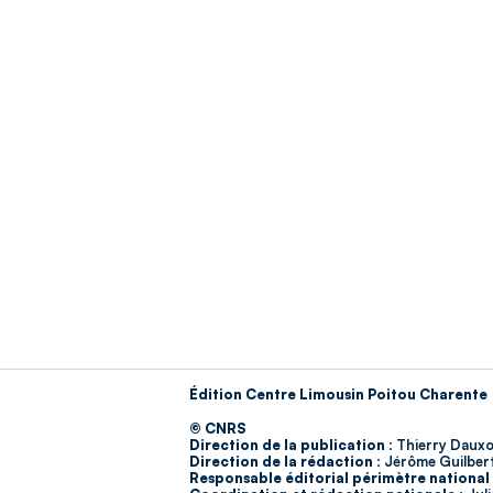
Édition Centre Limousin Poitou Charente
© CNRS
Direction de la publication :
Thierry Dauxo
Direction de la rédaction :
Jérôme Guilber
Responsable éditorial périmètre national 