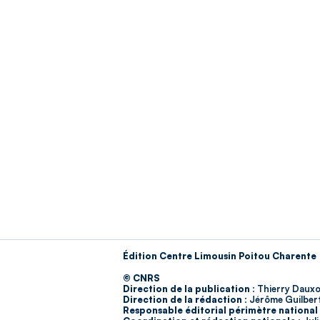
Édition Centre Limousin Poitou Charente
© CNRS
Direction de la publication :
Thierry Dauxo
Direction de la rédaction :
Jérôme Guilber
Responsable éditorial périmètre national 