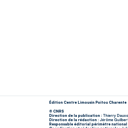
Édition Centre Limousin Poitou Charente
© CNRS
Direction de la publication :
Thierry Dauxo
Direction de la rédaction :
Jérôme Guilber
Responsable éditorial périmètre national 