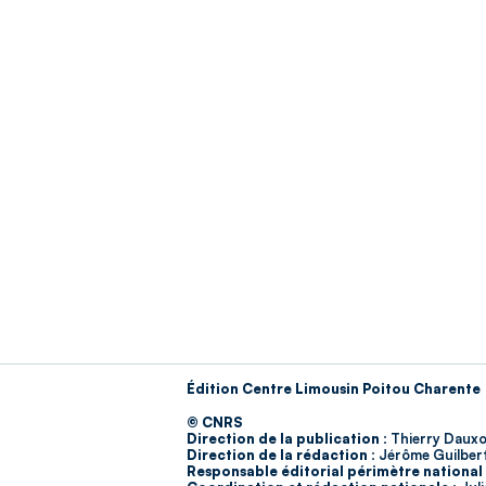
Édition Centre Limousin Poitou Charente
© CNRS
Direction de la publication :
Thierry Dauxo
Direction de la rédaction :
Jérôme Guilber
Responsable éditorial périmètre national 