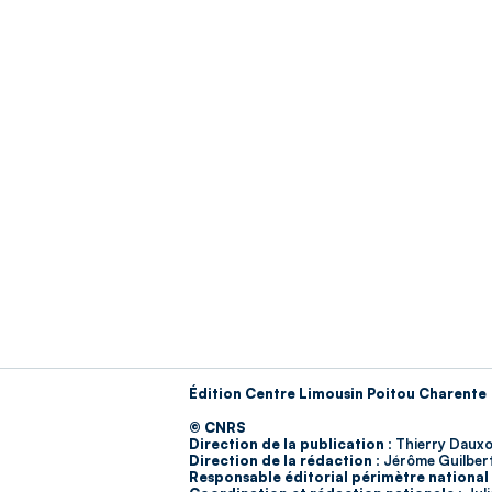
Édition Centre Limousin Poitou Charente
© CNRS
Direction de la publication :
Thierry Dauxo
Direction de la rédaction :
Jérôme Guilber
Responsable éditorial périmètre national 