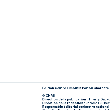
Édition Centre Limousin Poitou Charente
© CNRS
Direction de la publication :
Thierry Dauxo
Direction de la rédaction :
Jérôme Guilber
Responsable éditorial périmètre national 