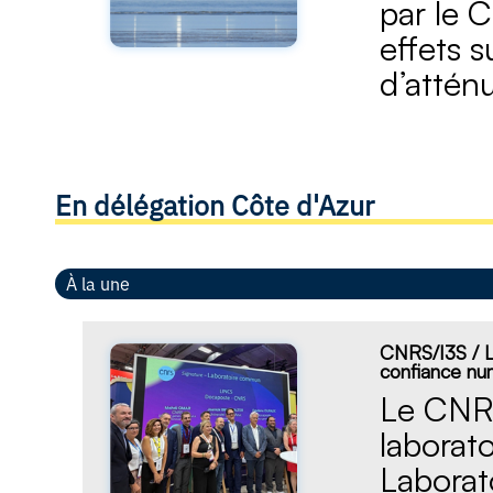
par le C
effets s
d’atténu
En délégation Côte d'Azur
À la une
CNRS/I3S / L
confiance nu
Le CNRS
laborat
Laborat