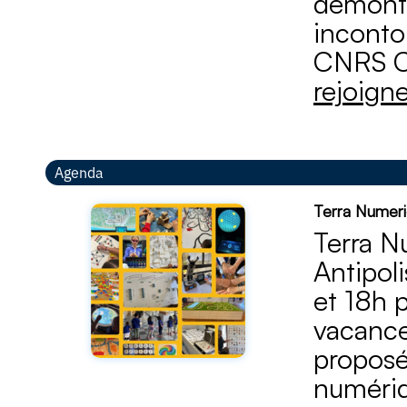
démontr
incontou
CNRS Cô
rejoign
Agenda
Terra Numeric
Terra N
Antipol
et 18h 
vacance
proposé
numériq