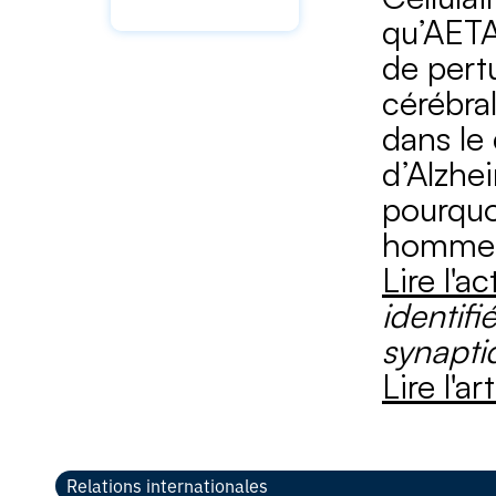
qu’AETA
de pert
cérébra
dans le
d’Alzhei
pourquo
homme
Lire l'ac
identif
synapti
Lire l'a
Relations internationales