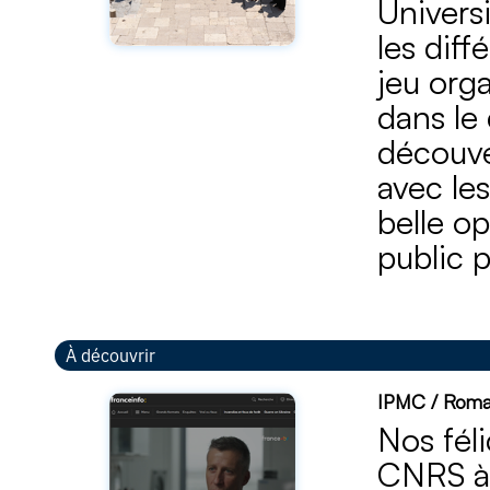
Universi
les dif
jeu org
dans le
découve
avec le
belle o
public p
À découvrir
IPMC / Romai
Nos fél
CNRS à 