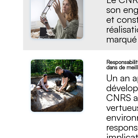
son eng
et cons
réalisa
marqué 
Responsabilit
dans de meill
Un an a
dévelop
CNRS a 
vertueus
environ
responsa
implicat