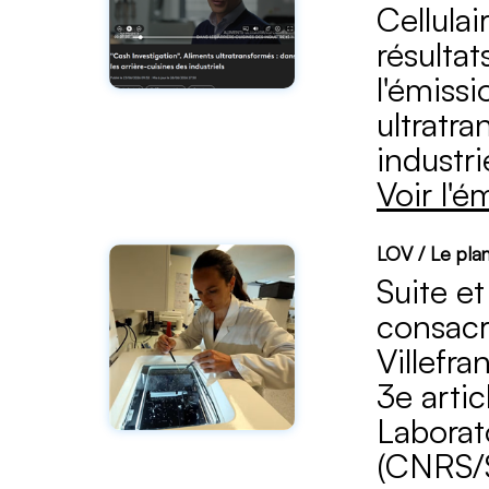
Cellula
résultat
l'émissi
ultratra
industri
Voir l'é
LOV / Le pla
Suite e
consacr
Villefr
3e artic
Laborat
(CNRS/S