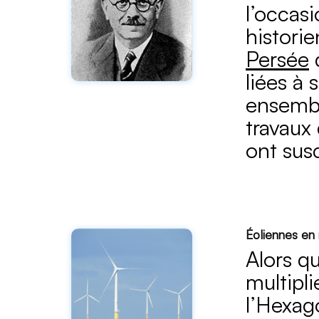
l’occasi
historie
Persée
d
liées à
ensembl
travaux
ont sus
Éoliennes en 
Alors qu
multipl
l’Hexag