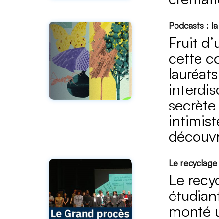
Podcasts : la
Fruit d
cette co
lauréats
interdis
secrète 
intimist
découvri
Le recyclage 
Le recyc
étudian
monté u