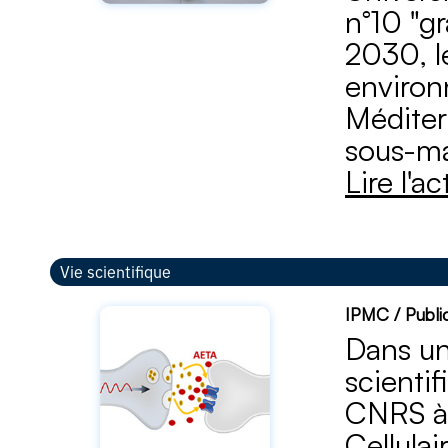
n°10 "g
2030, l
environ
Méditer
sous-ma
Lire l'a
Vie scientifique
IPMC / Public
Dans un
scienti
CNRS à 
Cellula