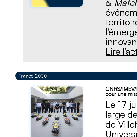
&
Match
événeme
territoi
l'émerg
innovan
Lire l'a
France 2030
CNRS/IMEV/L
pour une mis
Le 17 j
large de
de Vill
Universi