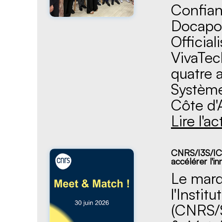
Confian
Docapos
Official
VivaTec
quatre a
Système
Côte d'A
Lire l'ac
CNRS/I3S/IC
accélérer l'i
Le mard
l'Instit
(CNRS/S