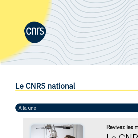
Le CNRS national
À la une
Revivez les
Le CNRS 