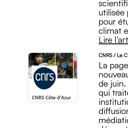
scienti
utilisé
pour étu
climat e
Lire l’ar
CNRS / Le CN
La page
nouveau
de juin.
qui trai
institut
diffusio
médiati