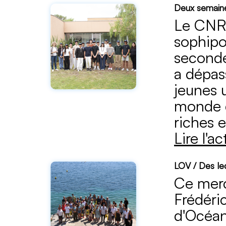
Deux semaine
Le CNRS
sophipol
seconde
a dépass
jeunes 
monde d
riches e
Lire l'ac
LOV / Des lec
Ce mercr
Frédéri
d'Océan