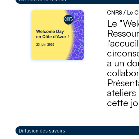
CNRS / Le CN
Le "Wel
Ressour
l'accue
circonsc
a un dou
collabor
Présent
atelier
cette jo
Diffusion des savoirs