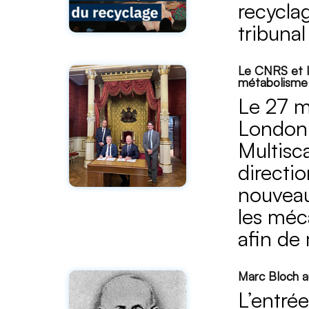
recyclag
tribuna
Le CNRS et I
métabolisme
Le 27 m
London 
Multisc
directi
nouveau
les méc
afin de
Marc Bloch a
L’entré