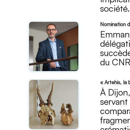
société.
Nomination 
Emmanue
délégat
succède
du CNRS
« Artehis, la
À Dijon,
servant
compara
fragmen
crémati