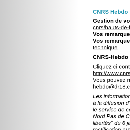
CNRS Hebdo 
Gestion de vo
cnrs/hauts-de
Vos remarques
Vos remarques
technique
CNRS-Hebdo N
Cliquez ci-con
http://www.cn
Vous pouvez no
hebdo@dr18.cn
Les information
à la diffusion 
le service de 
Nord Pas de Ca
libertés" du 6 
rectification a