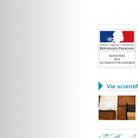

Vie scienti