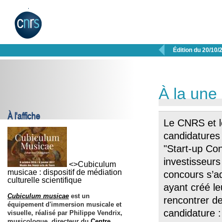

Édition du 20/10/
À la une
À l'affiche
Le CNRS et 
candidatures 
"Start-up Con
investisseur
<>Cubiculum
musicae : dispositif de médiation
concours s’a
culturelle scientifique
ayant créé le
Cubiculum musicae
est un
rencontrer de
équipement d'immersion musicale et
candidature 
visuelle, réalisé par Philippe Vendrix,
musicologue, directeur du
Centre