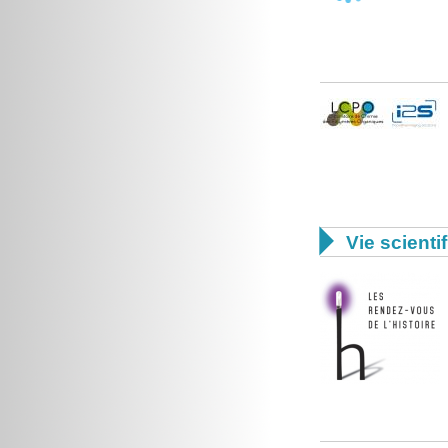

Vie scienti