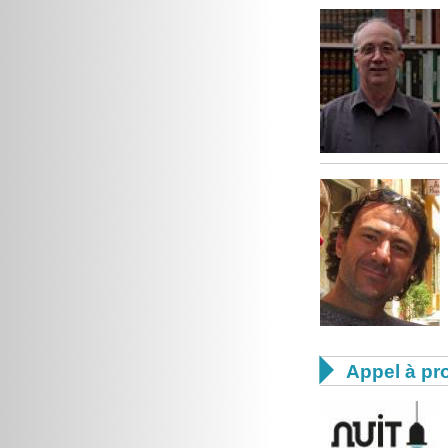

Appel à pro