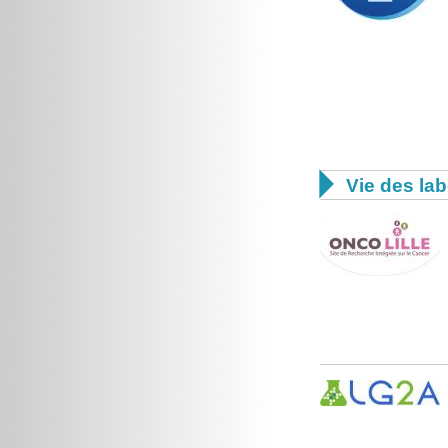

Vie des lab