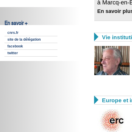
à Marcq-en-B
En savoir plu
En savoir +
cnrs.fr

Vie institut
site de la délégation
facebook
twitter

Europe et i