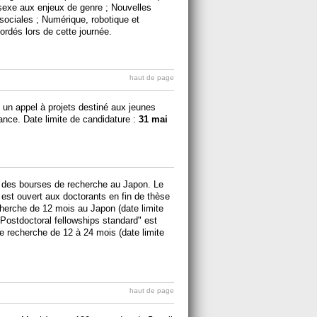
 sexe aux enjeux de genre ; Nouvelles
ociales ; Numérique, robotique et
bordés lors de cette journée.
haut de page
 un appel à projets destiné aux jeunes
nce. Date limite de candidature :
31 mai
 des bourses de recherche au Japon. Le
est ouvert aux doctorants en fin de thèse
cherche de 12 mois au Japon (date limite
 Postdoctoral fellowships standard" est
e recherche de 12 à 24 mois (date limite
haut de page