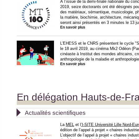
À l’issue de la demi-finale nationale du co
2019, seize doctorants ont été désignés pour
des matériaux, sémantique, musicologie, p
la matière, biochimie, architecture, mécani
seront ainsi présentés en 3 minutes le 13 ju
En savoir plus
L'EHESS et le CNRS présentent le cycle "S
le 18 avril 2019, au cinéma Mk2 Odéon (Par
cinéaste à Institut des mondes africains, cro
anthropologie de la maladie et anthropologie
En savoir plus
En délégation Hauts-de-Fr

Actualités scientifiques
La
MEL
et l
’I-SITE Université Lille Nord-Eu
édition de l’appel à projet « chaires industri