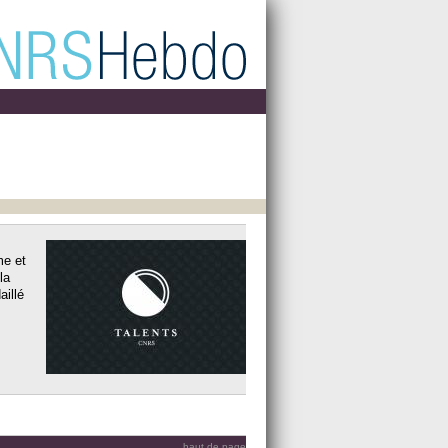
me et
la
aillé
haut de page