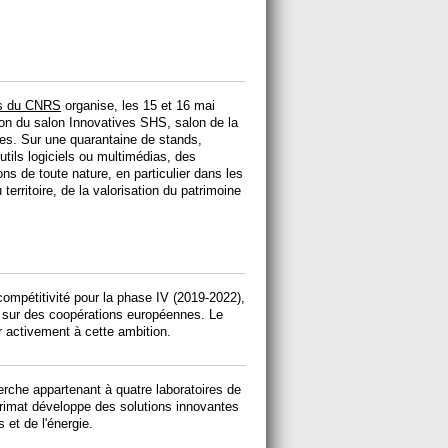
es du CNRS
organise, les 15 et 16 mai
tion du salon Innovatives SHS, salon de la
les. Sur une quarantaine de stands,
tils logiciels ou multimédias, des
ons de toute nature, en particulier dans les
rritoire, de la valorisation du patrimoine
compétitivité pour la phase IV (2019-2022),
t sur des coopérations européennes. Le
 activement à cette ambition.
rche appartenant à quatre laboratoires de
Cirimat développe des solutions innovantes
 et de l'énergie.