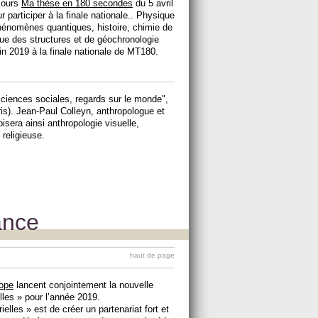
ncours
Ma thèse en 180 secondes
du 5 avril
 participer à la finale nationale.. Physique
hénomènes quantiques, histoire, chimie de
que des structures et de géochronologie
in 2019 à la finale nationale de MT180.
ciences sociales, regards sur le monde",
is). Jean-Paul Colleyn, anthropologue et
isera ainsi anthropologie visuelle,
 religieuse.
ance
haut de page
rope
lancent conjointement la nouvelle
elles » pour l’année 2019.