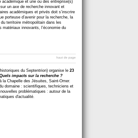
rielles » est de créer un partenariat fort et
e académique et une ou des entreprise(s)
 sur un axe de recherche innovant et
aires académiques et privés doit s’inscrire
ue porteuse d’avenir pour la recherche, la
u territoire métropolitain dans les
des matériaux innovants, l’économie du
haut de page
 historiques du Septentrion) organise le
23
 Quels impacts sur la recherche ?
 la Chapelle des Jésuites, Saint-Omer.
du domaine : scientifiques, techniciens et
 nouvelles problématiques : autour de la
atiques d'actualité.