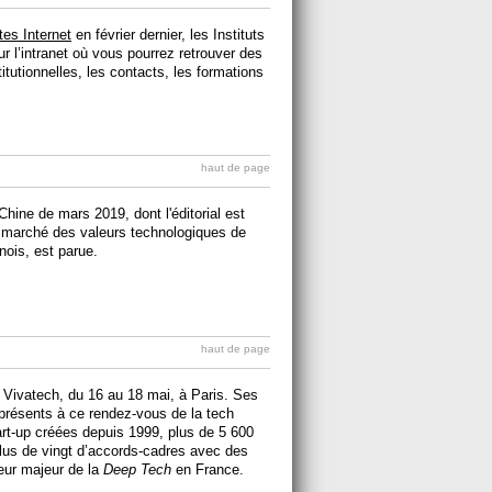
es Internet
en février dernier, les Instituts
l’intranet où vous pourrez retrouver des
itutionnelles, les contacts, les formations
haut de page
ine de mars 2019, dont l'éditorial est
u marché des valeurs technologiques de
ois, est parue.
haut de page
à Vivatech, du 16 au 18 mai, à Paris. Ses
 présents à ce rendez-vous de la tech
rt-up créées depuis 1999, plus de 5 600
plus de vingt d’accords-cadres avec des
eur majeur de la
Deep Tech
en France.