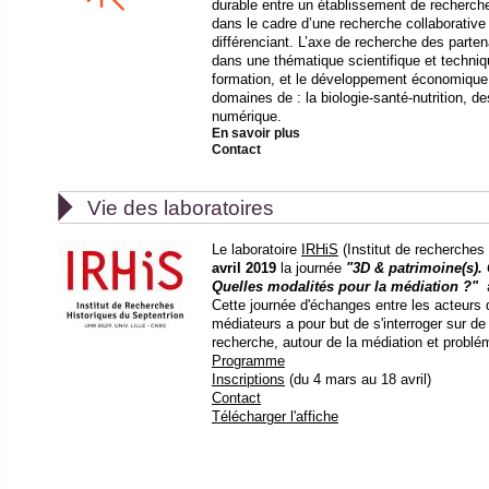
L’objectif de l’appel à projet « chaires indust
durable entre un établissement de recherch
dans le cadre d’une recherche collaborative
différenciant. L’axe de recherche des parten
dans une thématique scientifique et techniq
formation, et le développement économique d
domaines de : la biologie-santé-nutrition, 
numérique.
En savoir plus
Contact

Vie des laboratoires
Le laboratoire
IRHiS
(Institut de recherches
avril 2019
la journée
"3D & patrimoine(s).
Quelles modalités pour la médiation ?"
à
Cette journée d'échanges entre les acteurs 
médiateurs a pour but de s'interroger sur de
recherche, autour de la médiation et problém
Programme
Inscriptions
(du 4 mars au 18 avril)
Contact
Télécharger l'affiche