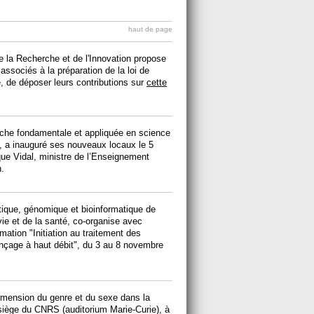
haut de page
e la Recherche et de l'Innovation propose
associés à la préparation de la loi de
, de déposer leurs contributions sur
cette
erche fondamentale et appliquée en science
s, a inauguré ses nouveaux locaux le 5
que Vidal, ministre de l’Enseignement
n.
tique, génomique et bioinformatique de
vie et de la santé, co-organise avec
rmation "Initiation au traitement des
çage à haut débit", du 3 au 8 novembre
.
dimension du genre et du sexe dans la
 siège du CNRS (auditorium Marie-Curie), à