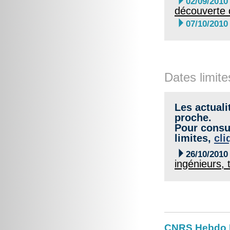

02/09/2010
découverte d

07/10/2010
Dates limite
Les actuali
proche.
Pour consul
limites,
cli

26/10/2010
ingénieurs,
CNRS Hebdo Il