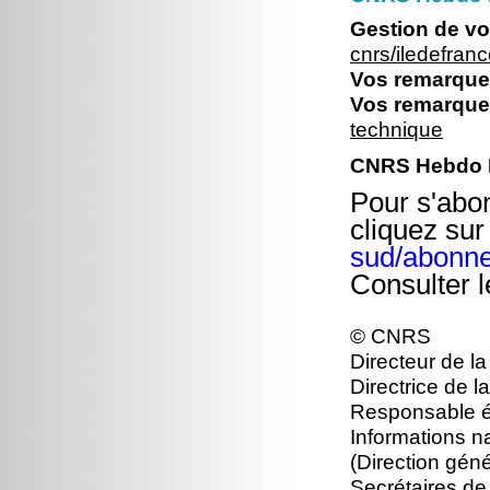
Gestion de vo
cnrs/iledefran
Vos remarques
Vos remarques
technique
CNRS Hebdo I
Pour s'abo
cliquez sur 
sud/abonn
Consulter 
© CNRS
Directeur de la
Directrice de 
Responsable édi
Informations n
(Direction gén
Secrétaires de 