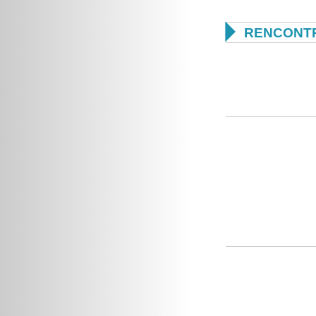

RENCONTR