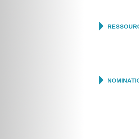

RESSOUR

NOMINATI