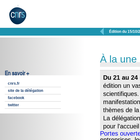

Édition du 15/10/
À la une
En savoir +
Du 21 au 24
cnrs.fr
édition un v
site de la délégation
scientifique
facebook
manifestatio
twitter
thèmes de la 
La délégation
pour l'accueil
Portes ouvert
entreprises, le