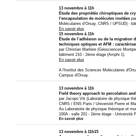
13 novembre à 11h
Étude des propriétés chiroptiques de cr
l’encapsulation de molécules invitées
par
Moléculaires d’Orsay, CNRS / UPSUD) - bât
En savoir plus
15 novembre à 11h
Étude de l’adhésion ou de la migration d
techniques optiques et AFM : caractéris
par Christian Marlière (Géosciences Montpell
bâtiment 210 - 2ème étage (Amphi 1).
En savoir plus
A l'Institut des Sciences Moléculaires d'Ors
Campus d'Orsay.
13 novembre à 11h
Field theory approach to percolation an
par Jacopo Viti (Laboratoire de physique th
CNRS / ENS Paris / Université Pierre et Mar
Au Laboratoire de physique théorique et mo
100A - salle 201 - 2ème étage - Université
En savoir plus
13 novembre à 11h15