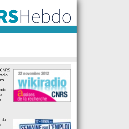
u CNRS
radio
des
ects
e
e
s du
an