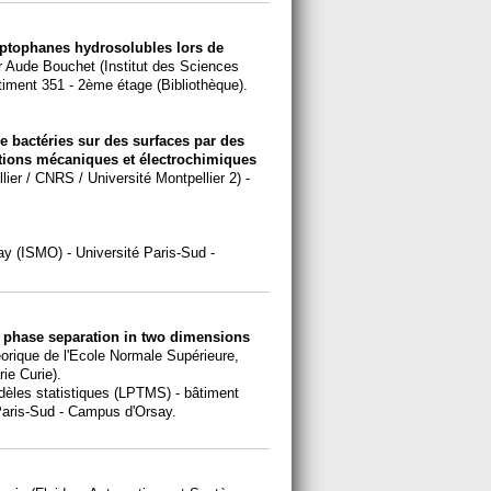
yptophanes hydrosolubles lors de
 Aude Bouchet (Institut des Sciences
iment 351 - 2ème étage (Bibliothèque).
e bactéries sur des surfaces par des
ations mécaniques et électrochimiques
ier / CNRS / Université Montpellier 2) -
ay (ISMO) - Université Paris-Sud -
d phase separation in two dimensions
éorique de l'Ecole Normale Supérieure,
ie Curie).
dèles statistiques (LPTMS) - bâtiment
 Paris-Sud - Campus d'Orsay.