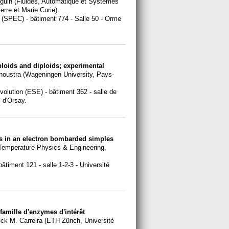
guin (Fluides, Automatique et Systèmes
rre et Marie Curie).
 (SPEC) - bâtiment 774 - Salle 50 - Orme
ploids and diploids; experimental
houstra (Wageningen University, Pays-
olution (ESE) - bâtiment 362 - salle de
 d'Orsay.
cs in an electron bombarded simples
 Temperature Physics & Engineering,
bâtiment 121 - salle 1-2-3 - Université
famille d'enzymes d'intérêt
ick M. Carreira (ETH Zürich, Université