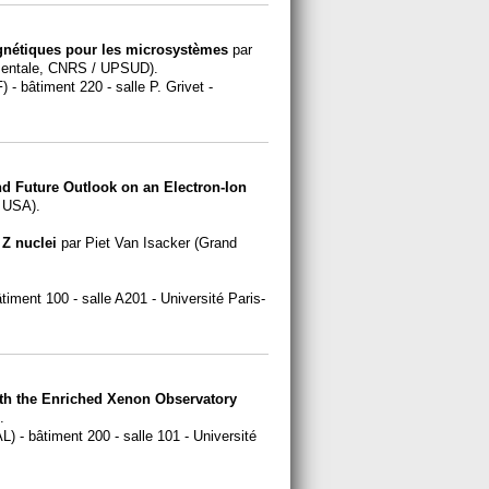
agnétiques pour les microsystèmes
par
amentale, CNRS / UPSUD).
) - bâtiment 220 - salle P. Grivet -
d Future Outlook on an Electron-Ion
, USA).
 Z nuclei
par Piet Van Isacker (Grand
âtiment 100 - salle A201 - Université Paris-
ith the Enriched Xenon Observatory
.
L) - bâtiment 200 - salle 101 - Université