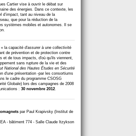
 Cartier vise à ouvrir le débat sur
domaine des énergies. Dans ce contexte, les
l d’impact, tant au niveau de la
seau, que pour la réduction de la
es systèmes mobiles et autonomes. Il se
on.
« la capacité d'assurer à une collectivité
nt de prévention et de protection contre
 et de tous impacts, d'où qu'ils viennent,
oppement sans rupture de la vie et des
tut National des Hautes Études en Sécurité
on d'une présentation -par les consortiums
 dans le cadre du programme CSOSG
urité Globale) lors des campagnes de 2008
unications :
30 novembre 2012
.
rromagnets
par Paul Krapivsky (Institut de
 CEA - bâtiment 774 - Salle Claude Itzykson