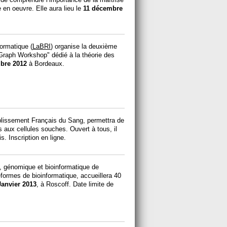
en oeuvre. Elle aura lieu le
11 décembre
formatique (
LaBRI
) organise la deuxième
 Graph Workshop" dédié à la théorie des
bre 2012
à Bordeaux.
blissement Français du Sang, permettra de
s aux cellules souches. Ouvert à tous, il
s. Inscription en ligne.
, génomique et bioinformatique de
eformes de bioinformatique, accueillera 40
Janvier 2013
, à Roscoff. Date limite de