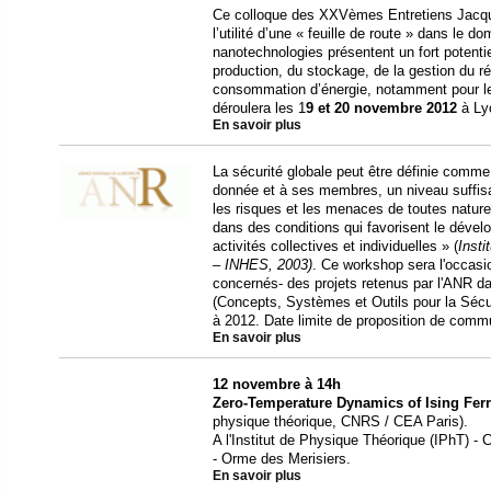
Ce colloque des XXVèmes Entretiens Jacques
l’utilité d’une « feuille de route » dans le 
nanotechnologies présentent un fort potentie
production, du stockage, de la gestion du ré
consommation d’énergie, notamment pour l
déroulera les 1
9 et 20 novembre 2012
à Ly
En savoir plus
La sécurité globale peut être définie comme 
donnée et à ses membres, un niveau suffisa
les risques et les menaces de toutes natures
dans des conditions qui favorisent le dével
activités collectives et individuelles » (
Insti
– INHES, 2003)
. Ce workshop sera l'occasi
concernés- des projets retenus par l'ANR
(Concepts, Systèmes et Outils pour la Séc
à 2012. Date limite de proposition de comm
En savoir plus
12 novembre à 14h
Zero-Temperature Dynamics of Ising Fe
physique théorique, CNRS / CEA Paris).
A l'Institut de Physique Théorique (IPhT) -
- Orme des Merisiers.
En savoir plus