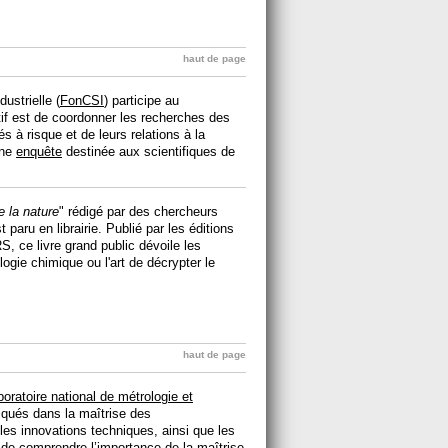
haut de page
ustrielle (
FonCSI
) participe au
f est de coordonner les recherches des
 à risque et de leurs relations à la
une
enquête
destinée aux scientifiques de
e la nature
" rédigé par des chercheurs
paru en librairie. Publié par les éditions
, ce livre grand public dévoile les
logie chimique ou l'art de décrypter le
haut de page
boratoire national de métrologie et
iqués dans la maîtrise des
les innovations techniques, ainsi que les
 de comprendre l’importance de la maîtrise