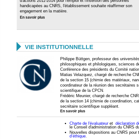
d'actions 2011-2014 pour l'emploi et l'insertion des personnes
handicapées au CNRS, l'établissement souhaite réaffirmer son
engagement en la matière.
En savoir plus

VIE INSTITUTIONNELLE
Philippe Büttgen, professeur des universités
philosophiques et philologiques, sciences de 
Conférence des présidents du Comité natio
Matias Velazquez, chargé de recherche CNR
de la section 15 (chimie des matériaux, nan
coordinateur de la réunion des secrétaires s
scientifique de la CPCN.
Frédéric Meunier, chargé de recherche CNRS
de la section 14 (chimie de coordination, ca
secrétaire scientifique suppléant.
En savoir plus
Charte de l'évaluateur
et
déclaration 
le Conseil d'administration du CNRS d
Nouvelles dispositions au CNRS pour t
d’éthique
.