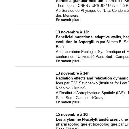
Across a granular medium
par Antoine Se
Thermiques, CNRS / UPSUD / Université Pie
Au Service de Physique de l'Etat Condensé
des Merisiers.
En savoir plus
13 novembre à 12h
Beneficial mutations, adaptive walks, ha
evolution in Aspergillus
par Sijmen E. Sc
Bas).
Au Laboratoire Ecologie, Systématique et Ev
conférence - Université Paris-Sud - Campus
En savoir plus
13 novembre à 14h
Radiation effects and relaxation dynami
ices
par E.V. Savchenko (Institute for Low
Kharkov, Ukraine).
A l'Institut d’Astrophysique Spatiale (IAS) - 
Paris-Sud - Campus d'Orsay.
En savoir plus
15 novembre à 10h
Les arylamine N-acétyltransférases : une 
pharmacologique et toxicologique
par Er