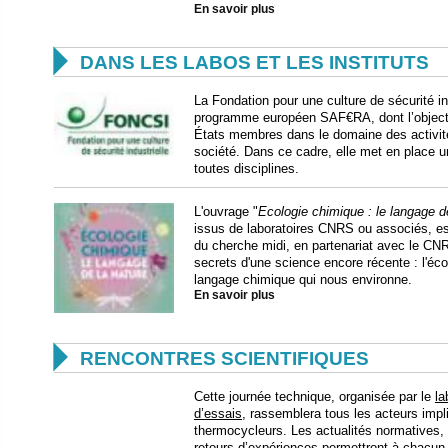
En savoir plus

DANS LES LABOS ET LES INSTITUTS
La Fondation pour une culture de sécurité ind
programme européen SAF€RA, dont l’objecti
États membres dans le domaine des activités
société. Dans ce cadre, elle met en place 
toutes disciplines.
L'ouvrage "
Ecologie chimique : le langage d
issus de laboratoires CNRS ou associés, est 
du cherche midi, en partenariat avec le CNRS
secrets d'une science encore récente : l'éco
langage chimique qui nous environne.
En savoir plus

RENCONTRES SCIENTIFIQUES
Cette journée technique, organisée par le
la
d’essais
, rassemblera tous les acteurs impl
thermocycleurs. Les actualités normatives, 
retours d’expériences permettront à chacun