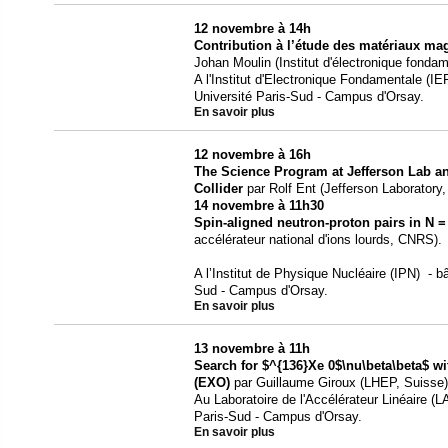
12 novembre à 14h
Contribution à l’étude des matériaux m
Johan Moulin (Institut d'électronique fond
A l'Institut d'Electronique Fondamentale (IEF
Université Paris-Sud - Campus d'Orsay.
En savoir plus
12 novembre à 16h
The Science Program at Jefferson Lab an
Collider
par Rolf Ent (Jefferson Laboratory
14 novembre à 11h30
Spin-aligned neutron-proton pairs in N =
accélérateur national d'ions lourds, CNRS).
A l’Institut de Physique Nucléaire (IPN) - b
Sud - Campus d'Orsay.
En savoir plus
13 novembre à 11h
Search for $^{136}Xe 0$\nu\beta\beta$ w
(EXO)
par Guillaume Giroux (LHEP, Suisse)
Au Laboratoire de l'Accélérateur Linéaire (LA
Paris-Sud - Campus d'Orsay.
En savoir plus