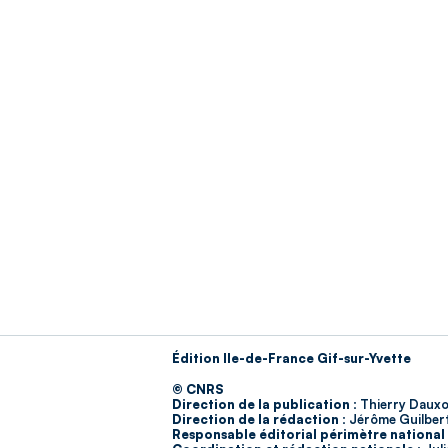
Édition Ile-de-France Gif-sur-Yvette
© CNRS
Direction de la publication :
Thierry Dauxo
Direction de la rédaction :
Jérôme Guilber
Responsable éditorial périmètre national 