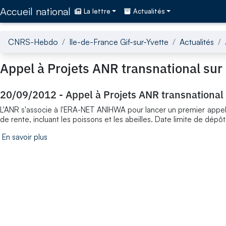
Accédez directement au contenu de la page
Accueil national
La lettre
Actualités
CNRS-Hebdo
Ile-de-France Gif-sur-Yvette
Actualités
Appel à Projets ANR transnational sur 
20/09/2012
-
Appel à Projets ANR transnational 
L'ANR s'associe à l'ERA-NET ANIHWA pour lancer un premier appel 
de rente, incluant les poissons et les abeilles. Date limite de dépô
En savoir plus