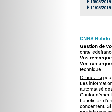

19/05/2015

11/05/2015
CNRS Hebdo I
Gestion de vo
cnrs/iledefra
Vos remarques
Vos remarques
technique
Cliquez ici
pour
Les information
automatisé dest
Conformément à 
bénéficiez d'un
concernent. Si