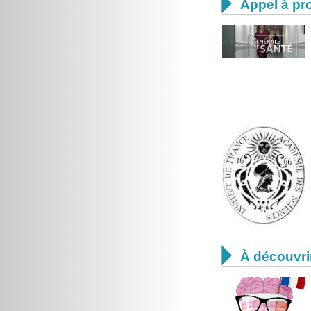

Appel à pro

À découvri