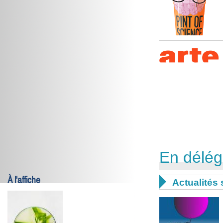
En délég
À l'affiche

Actualités 