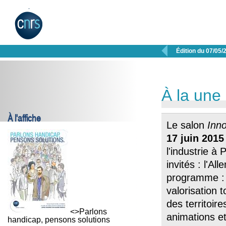

Édition du 07/05/
À la une
À l'affiche
Le salon
Inn
17 juin
201
l'industrie à
invités : l'A
programme 
valorisation 
des territoir
<>Parlons
animations e
handicap, pensons solutions